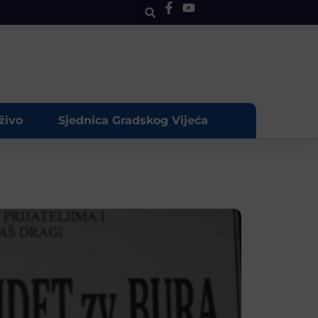
živo
Sjednica Gradskog Vijeća