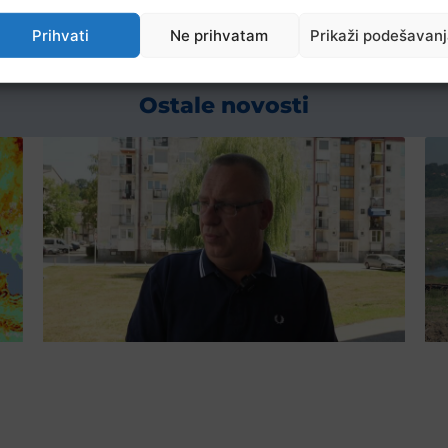
Prihvati
Ne prihvatam
Prikaži podešavan
Ostale novosti