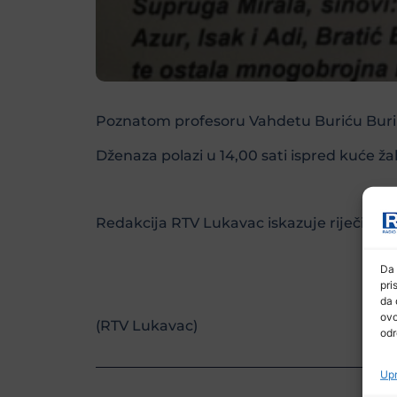
Poznatom profesoru Vahdetu Buriću Buri i
Dženaza polazi u 14,00 sati ispred kuće ža
Redakcija RTV Lukavac iskazuje riječi sauče
Da 
pri
da 
ovo
(RTV Lukavac)
odr
Upr