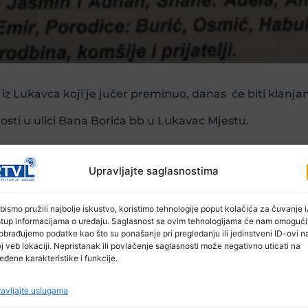
z Lukavca koji je jučer preminuo, danas će biti klanja
losti u ulici Bana Borića bb u Lukavac Mjestu.
Upravljajte saglasnostima
šća porodici i prijateljima.
bismo pružili najbolje iskustvo, koristimo tehnologije poput kolačića za čuvanje i/
stup informacijama o uređaju. Saglasnost sa ovim tehnologijama će nam omogući
obrađujemo podatke kao što su ponašanje pri pregledanju ili jedinstveni ID-ovi n
j veb lokaciji. Nepristanak ili povlačenje saglasnosti može negativno uticati na
eđene karakteristike i funkcije.
avljajte uslugama