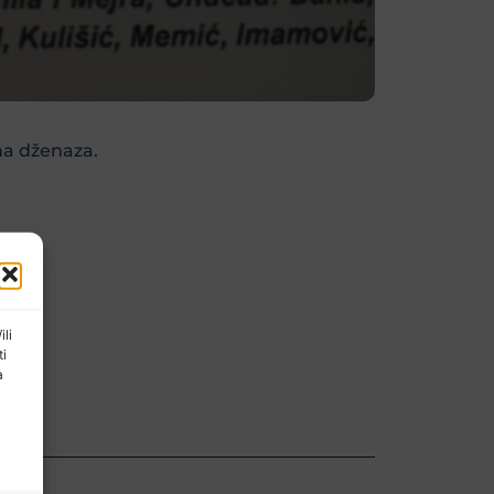
na dženaza.
ili
ti
a