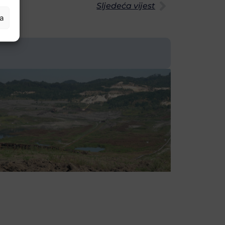
Sljedeća vijest
ja