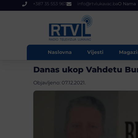
+387 35 553 967
info@rtvlukavac.ba
O Nama
Naslovna
Vijesti
Magazi
Danas ukop Vahdetu Bur
Objavljeno:
07.12.2021.