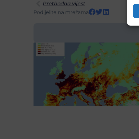
Prethodna vijest
Podijelite na mrežama