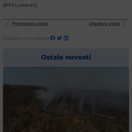
(RTV Lukavac)
Prethodna vijest
Sljedeća vijest
Podijelite na mrežama
Ostale novosti