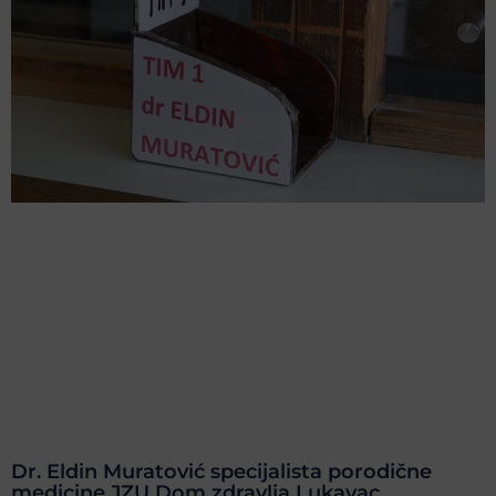
Dr. Eldin Muratović specijalista porodične
medicine JZU Dom zdravlja Lukavac