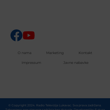
O nama
Marketing
Kontakt
Impressum
Javne nabavke
© Copyright 2024. Radio Televizija Lukavac. Sva prava zadržana.
Zabranjeno preuzimanje sadržaja bez dozvole. Developed by
Futura