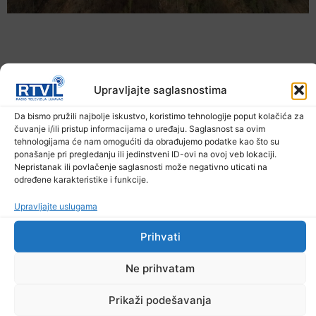
Upravljajte saglasnostima
Da bismo pružili najbolje iskustvo, koristimo tehnologije poput kolačića za
čuvanje i/ili pristup informacijama o uređaju. Saglasnost sa ovim
tehnologijama će nam omogućiti da obrađujemo podatke kao što su
ponašanje pri pregledanju ili jedinstveni ID-ovi na ovoj veb lokaciji.
Nepristanak ili povlačenje saglasnosti može negativno uticati na
određene karakteristike i funkcije.
U TK povećan broj požara
7. Augusta 2026.
Upravljajte uslugama
Prihvati
Ne prihvatam
Prikaži podešavanja