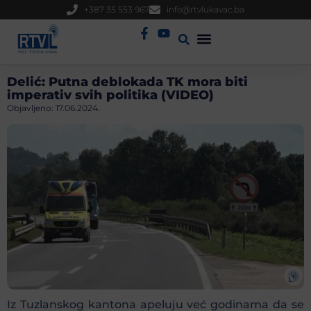
+387 35 553 967
info@rtvlukavac.ba
Radio Uživo
Sjednica Gradskog Vijeća
Delić: Putna deblokada TK mora biti
imperativ svih politika (VIDEO)
Objavljeno:
17.06.2024.
Iz Tuzlanskog kantona apeluju već godinama da se