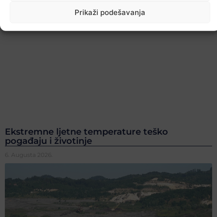
Prikaži podešavanja
Ekstremne ljetne temperature teško
pogađaju i životinje
6. Augusta 2026.