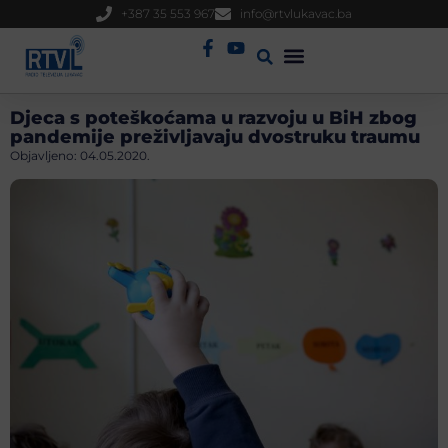
+387 35 553 967
info@rtvlukavac.ba
Radio Uživo
Sjednica Gradskog Vijeća
Djeca s poteškoćama u razvoju u BiH zbog
pandemije preživljavaju dvostruku traumu
Objavljeno:
04.05.2020.