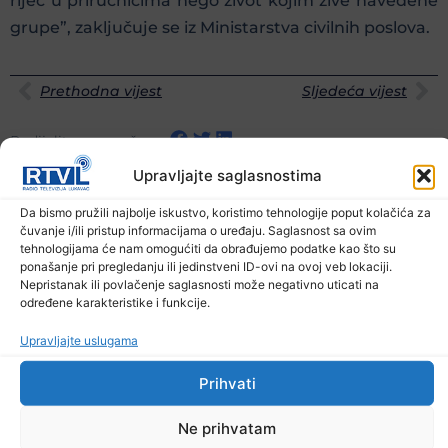
riječ u priručnicima nego život kojim žive navedene
grupe”, zaključuje se iz Ministarstva civilnih poslova.
Prethodna vijest
Sljedeća vijest
Podijelite na mrežama
Upravljajte saglasnostima
Ostale novosti
Da bismo pružili najbolje iskustvo, koristimo tehnologije poput kolačića za
čuvanje i/ili pristup informacijama o uređaju. Saglasnost sa ovim
tehnologijama će nam omogućiti da obrađujemo podatke kao što su
ponašanje pri pregledanju ili jedinstveni ID-ovi na ovoj veb lokaciji.
Nepristanak ili povlačenje saglasnosti može negativno uticati na
određene karakteristike i funkcije.
Upravljajte uslugama
Prihvati
Ne prihvatam