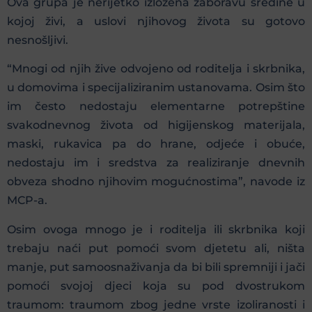
Ova grupa je nerijetko izložena zaboravu sredine u
kojoj živi, a uslovi njihovog života su gotovo
nesnošljivi.
“Mnogi od njih žive odvojeno od roditelja i skrbnika,
u domovima i specijaliziranim ustanovama. Osim što
im često nedostaju elementarne potrepštine
svakodnevnog života od higijenskog materijala,
maski, rukavica pa do hrane, odjeće i obuće,
nedostaju im i sredstva za realiziranje dnevnih
obveza shodno njihovim mogućnostima”, navode iz
MCP-a.
Osim ovoga mnogo je i roditelja ili skrbnika koji
trebaju naći put pomoći svom djetetu ali, ništa
manje, put samoosnaživanja da bi bili spremniji i jači
pomoći svojoj djeci koja su pod dvostrukom
traumom: traumom zbog jedne vrste izoliranosti i