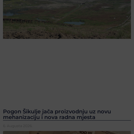
Pogon Šikulje jača proizvodnju uz novu
mehanizaciju i nova radna mjesta
6. Augusta 2026.