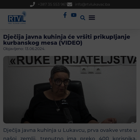
+387 35 553 967
info@rtvlukavac.ba
Radio Uživo
Sjednica Gradskog Vijeća
Dječija javna kuhinja će vršiti prikupljanje
kurbanskog mesa (VIDEO)
Objavljeno:
13.06.2024.
Dječija javna kuhinja u Lukavcu, prva ovakve vrste u
našoj zemlji, trenutno ima preko 400 korisnika.