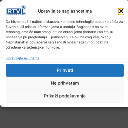
Upravljajte saglasnostima
Šta jesti i piti tokom ljetnih vrućina
Da bismo pružili najbolje iskustvo, koristimo tehnologije poput kolačića za
čuvanje i/ili pristup informacijama o uređaju. Saglasnost sa ovim
9. Augusta 2026.
tehnologijama će nam omogućiti da obrađujemo podatke kao što su
ponašanje pri pregledanju ili jedinstveni ID-ovi na ovoj veb lokaciji.
Nepristanak ili povlačenje saglasnosti može negativno uticati na
određene karakteristike i funkcije.
Upravljajte uslugama
Prihvati
Ne prihvatam
Prikaži podešavanja