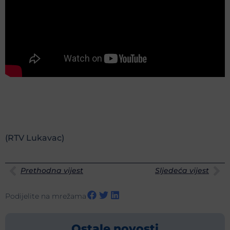
(RTV Lukavac)
Prethodna vijest
Sljedeća vijest
Podijelite na mrežama
Ostale novosti