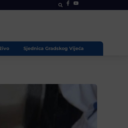
živo
Sjednica Gradskog Vijeća