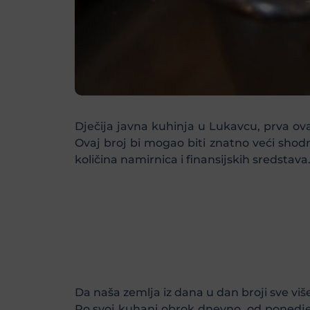
Dječija javna kuhinja u Lukavcu, prva ov
Ovaj broj bi mogao biti znatno veći shod
količina namirnica i finansijskih sredstava
Da naša zemlja iz dana u dan broji sve više
Po svoj kuhani obrok dnevno, od ponedje