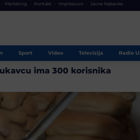
Marketing
Kontakt
Impressum
Javne Nabavke
n
Sport
Video
Televizija
Radio U
Lukavcu ima 300 korisnika