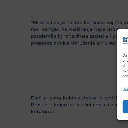
“Mi smo i dalje na 300 korisnika kojim
novi zahtjevi za korištenje naše usluge
pandemije koronavirusa zadesile i poplave 
potpredsjednica Udruženja altruista “Ruke 
Da 
pri
da 
ovo
odr
Upr
Dječija javna kuhinja dobila je podršku i
Prostor u kojem se kuhinja nalazi nije u n
kuharima.