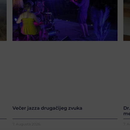
Večer jazza drugačijeg zvuka
Dr
me
7. Augusta 2026.
7. 