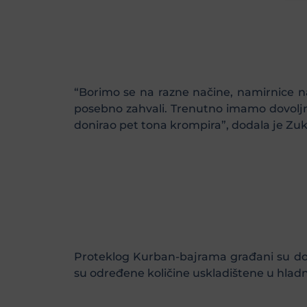
“Borimo se na razne načine, namirnice n
posebno zahvali. Trenutno imamo dovoljn
donirao pet tona krompira”, dodala je Zuk
Proteklog Kurban-bajrama građani su don
su određene količine uskladištene u hlad