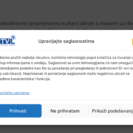
a svakodnevno pripremamo kuhani obrok s mesom uz dod
, trenutno smo ograničeni te ne možemo primati nove 
usljed kojih je nastala materijalna šteta u nekoliko na
Upravljajte saglasnostima
prijateljstva” pod čijim okriljem djeluje ova kuhinja.
bismo pružili najbolje iskustvo, koristimo tehnologije poput kolačića za čuvanje i/
stup informacijama o uređaju. Saglasnost sa ovim tehnologijama će nam omogući
obrađujemo podatke kao što su ponašanje pri pregledanju ili jedinstveni ID-ovi n
j veb lokaciji. Nepristanak ili povlačenje saglasnosti može negativno uticati na
eđene karakteristike i funkcije.
avljajte uslugama
 lokalne zajednice, a iz općinskog budžeta godišnje i
jenom vlasništvu te se znatna novčana sredstva izdvajaju
Prihvati
Ne prihvatam
Prikaži podešavan