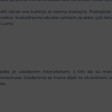
diti obrok ova kuhinja je veoma značajna. Postojanje 
 porodice. Svakodnevno obroke uzimam za sebe i još četve
 Lonić.
adila je ustaljenim intenzitetom, s tim da su mor
navirusa. Građanima se hrana dijeli na otvorenom, od
ske.