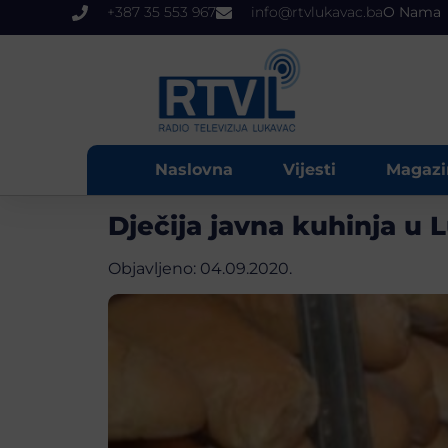
+387 35 553 967
info@rtvlukavac.ba
O Nama
Naslovna
Vijesti
Magazi
Dječija javna kuhinja u 
Objavljeno:
04.09.2020.