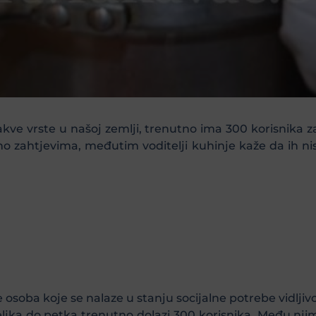
akve vrste u našoj zemlji, trenutno ima 300 korisnika 
no zahtjevima, međutim voditelji kuhinje kaže da ih n
.
 osoba koje se nalaze u stanju socijalne potrebe vidljiv
ljka do petka trenutno dolazi 300 korisnika. Među nji