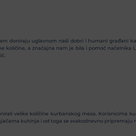
am doniraju uglavnom naši dobri i humani građani ka
e količine, a značajna nam je bila i pomoć načelnika 
ić.
irali velike količine kurbanskog mesa. Korisnicima ku
njačama kuhinje i od toga se svakodnevno pripremaju n