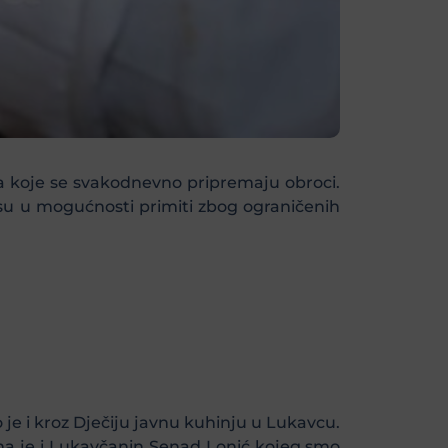
za koje se svakodnevno pripremaju obroci.
isu u mogućnosti primiti zbog ograničenih
o je i kroz Dječiju javnu kuhinju u Lukavcu.
ma je i Lukavčanin Senad Lonić kojeg smo