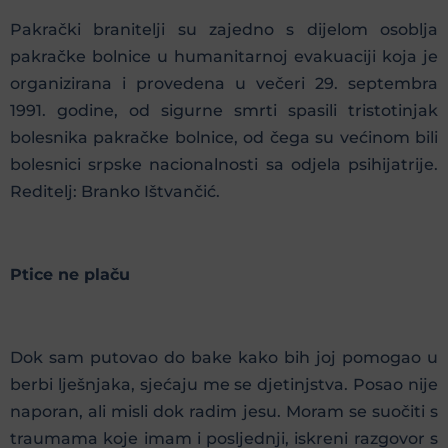
Pakrački branitelji su zajedno s dijelom osoblja
pakračke bolnice u humanitarnoj evakuaciji koja je
organizirana i provedena u večeri 29. septembra
1991. godine, od sigurne smrti spasili tristotinjak
bolesnika pakračke bolnice, od čega su većinom bili
bolesnici srpske nacionalnosti sa odjela psihijatrije.
Reditelj: Branko Ištvančić.
Ptice ne plaču
Dok sam putovao do bake kako bih joj pomogao u
berbi lješnjaka, sjećaju me se djetinjstva. Posao nije
naporan, ali misli dok radim jesu. Moram se suočiti s
traumama koje imam i posljednji, iskreni razgovor s