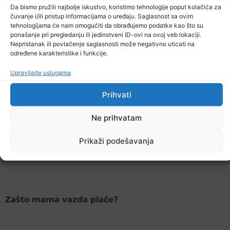
Bruno Pavić.
Da bismo pružili najbolje iskustvo, koristimo tehnologije poput kolačića za
čuvanje i/ili pristup informacijama o uređaju. Saglasnost sa ovim
tehnologijama će nam omogućiti da obrađujemo podatke kao što su
ponašanje pri pregledanju ili jedinstveni ID-ovi na ovoj veb lokaciji.
Nepristanak ili povlačenje saglasnosti može negativno uticati na
Korijeni
određene karakteristike i funkcije.
Upravljajte uslugama
Dok sam putovao do bake kako bih joj pomogao u
Prihvati
berbi lješnjaka, sjećaju me se djetinjstva. Posao nije
naporan, ali misli dok radim jesu. Moram se suočiti s
Ne prihvatam
traumama koje imam i posljednji, iskreni razgovor s
Prikaži podešavanja
dragom koju sam tragično izgubio. Reditelj: Stefan
Tomić.
Zašto mama vazda plače?