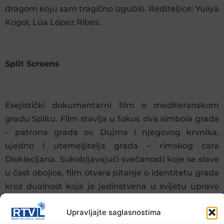
dragom koju sam tragično izgubio. Rediteljice: Yuliya
Kogol, Lúa López Ribes.
Split Screens
Esejistički dokumentarni film o mediteranskom
gradu Splitu. Film stavlja u fokus dva simbola grada
– patrona grada sv. Dujma i njegovog krvnika,
ujedno i utemeljitelja grada – rimskog cara
Dioklecijana. Sukobljavajući svečanosti koje se slave
u čast obojice, film otvara pitanje o identitetu grada
kroz dualnost koja je jedinstvena u svijetu upravo
zbog činjenice da se među građanima gotovo
Upravljajte saglasnostima
jednako časte žrtva i njegov progonitelj. Reditelj: