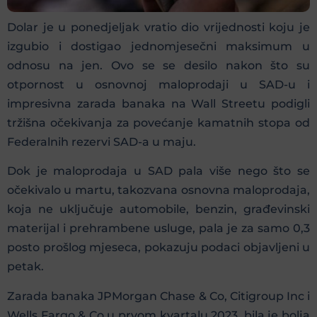
Dolar je u ponedjeljak vratio dio vrijednosti koju je
izgubio i dostigao jednomjesečni maksimum u
odnosu na jen. Ovo se se desilo nakon što su
otpornost u osnovnoj maloprodaji u SAD-u i
impresivna zarada banaka na Wall Streetu podigli
tržišna očekivanja za povećanje kamatnih stopa od
Federalnih rezervi SAD-a u maju.
Dok je maloprodaja u SAD pala više nego što se
očekivalo u martu, takozvana osnovna maloprodaja,
koja ne uključuje automobile, benzin, građevinski
materijal i prehrambene usluge, pala je za samo 0,3
posto prošlog mjeseca, pokazuju podaci objavljeni u
petak.
Zarada banaka JPMorgan Chase & Co, Citigroup Inc i
Wells Fargo & Co u prvom kvartalu 2023. bila je bolja