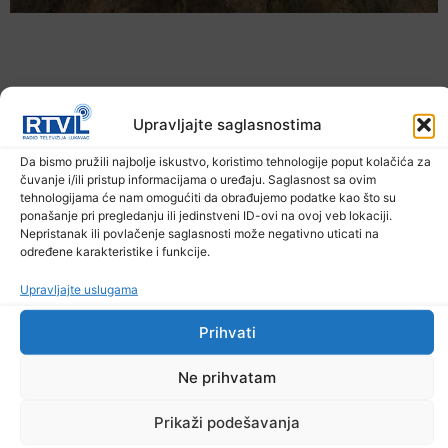
Upravljajte saglasnostima
Da bismo pružili najbolje iskustvo, koristimo tehnologije poput kolačića za
čuvanje i/ili pristup informacijama o uređaju. Saglasnost sa ovim
tehnologijama će nam omogućiti da obrađujemo podatke kao što su
ponašanje pri pregledanju ili jedinstveni ID-ovi na ovoj veb lokaciji.
Nepristanak ili povlačenje saglasnosti može negativno uticati na
određene karakteristike i funkcije.
U TK povećan broj požara
7. Augusta 2026.
Upravljajte uslugama
Prihvati
Ne prihvatam
Prikaži podešavanja