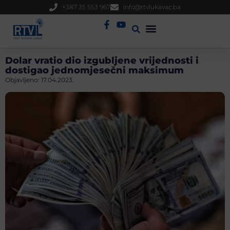
+387 35 553 967
info@rtvlukavac.ba
Radio Uživo
Sjednica Gradskog Vijeća
Dolar vratio dio izgubljene vrijednosti i
dostigao jednomjesečni maksimum
Objavljeno:
17.04.2023.