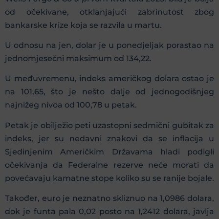
od očekivane, otklanjajući zabrinutost zbog
bankarske krize koja se razvila u martu.
U odnosu na jen, dolar je u ponedjeljak porastao na
jednomjesečni maksimum od 134,22.
U međuvremenu, indeks američkog dolara ostao je
na 101,65, što je nešto dalje od jednogodišnjeg
najnižeg nivoa od 100,78 u petak.
Petak je obilježio peti uzastopni sedmični gubitak za
indeks, jer su nedavni znakovi da se inflacija u
Sjedinjenim Američkim Državama hladi podigli
očekivanja da Federalne rezerve neće morati da
povećavaju kamatne stope koliko su se ranije bojale.
Također, euro je neznatno skliznuo na 1,0986 dolara,
dok je funta pala 0,02 posto na 1,2412 dolara, javlja