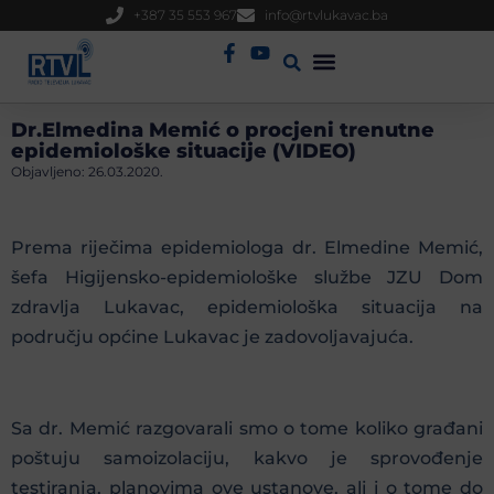
+387 35 553 967
info@rtvlukavac.ba
Radio Uživo
Sjednica Gradskog Vijeća
Dr.Elmedina Memić o procjeni trenutne
epidemiološke situacije (VIDEO)
Objavljeno:
26.03.2020.
Prema riječima epidemiologa dr. Elmedine Memić,
šefa Higijensko-epidemiološke službe JZU Dom
zdravlja Lukavac, epidemiološka situacija na
području općine Lukavac je zadovoljavajuća.
Sa dr. Memić razgovarali smo o tome koliko građani
poštuju samoizolaciju, kakvo je sprovođenje
testiranja, planovima ove ustanove, ali i o tome do