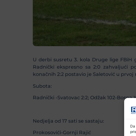
U derbi susretu 3. kola Druge lige FBiH g
Radnički ekspresno sa 2:0 zahvaljući 
konačnih 2:2 postavio je Saletović u prvo
Subota:
Radnički -Svatovac 2:2; Odžak 102-Bosna K
Nedjelja od 17 sati se sastaju:
Da 
pri
Prokosovići-Gornji Rajić