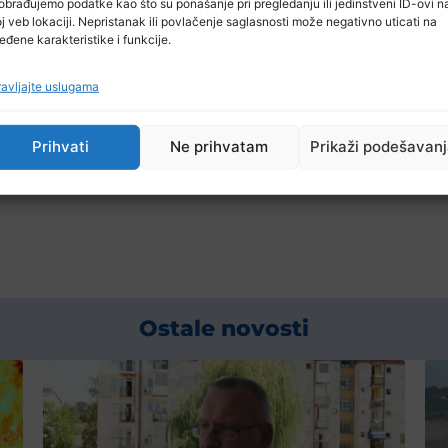
obrađujemo podatke kao što su ponašanje pri pregledanju ili jedinstveni ID-ovi n
j veb lokaciji. Nepristanak ili povlačenje saglasnosti može negativno uticati na
eđene karakteristike i funkcije.
avljajte uslugama
Prihvati
Ne prihvatam
Prikaži podešavan
Ostale novosti