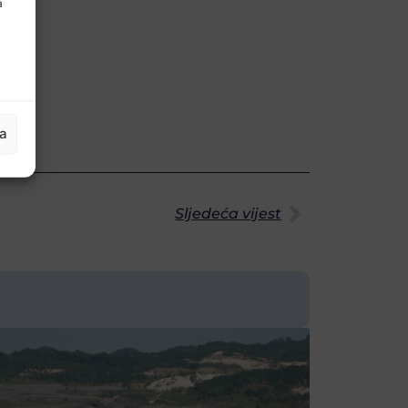
a
ja
Sljedeća vijest