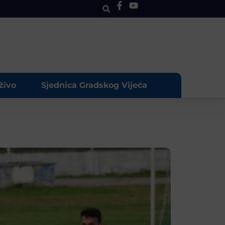
živo
Sjednica Gradskog Vijeća