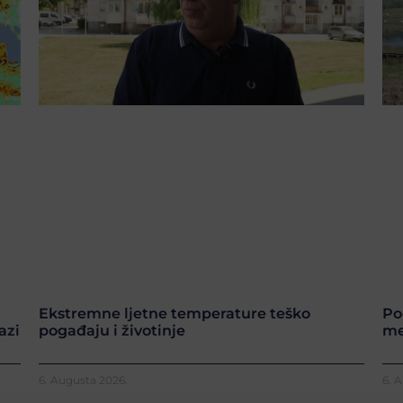
Ekstremne ljetne temperature teško
Po
azi
pogađaju i životinje
me
6. Augusta 2026.
6. 