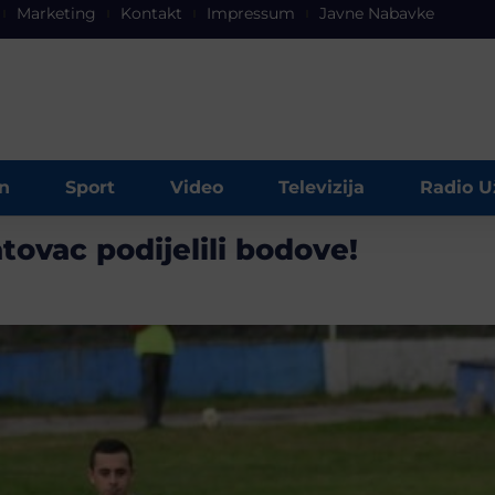
Marketing
Kontakt
Impressum
Javne Nabavke
n
Sport
Video
Televizija
Radio U
tovac podijelili bodove!