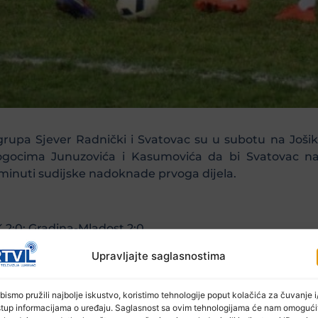
rupa Sjever Radnički i Svatovac su u subotu na Jošiku
pogocima Junuzovića i Kasumovića da bi Svatovac na
j minuti sudijske nadoknade prvoga dijela.
 2:0; Gradina-Mladost 2:0
Upravljajte saglasnostima
bismo pružili najbolje iskustvo, koristimo tehnologije poput kolačića za čuvanje i/
stup informacijama o uređaju. Saglasnost sa ovim tehnologijama će nam omogući