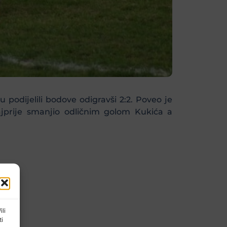
 podijelili bodove odigravši 2:2. Poveo je
jprije smanjio odličnim golom Kukića a
ili
ti