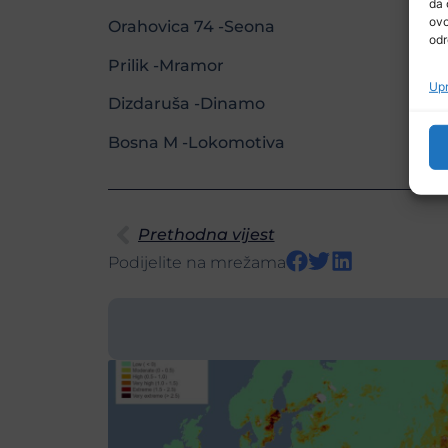
da 
ovo
Orahovica 74 -Seona
odr
Prilik -Mramor
Upr
Dizdaruša -Dinamo
Bosna M -Lokomotiva
Prethodna vijest
Podijelite na mrežama