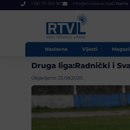
+387 35 553 967
info@rtvlukavac.ba
O Nama
Naslovna
Vijesti
Magazi
Druga liga:Radnički i Sva
Objavljeno:
23.08.2020.