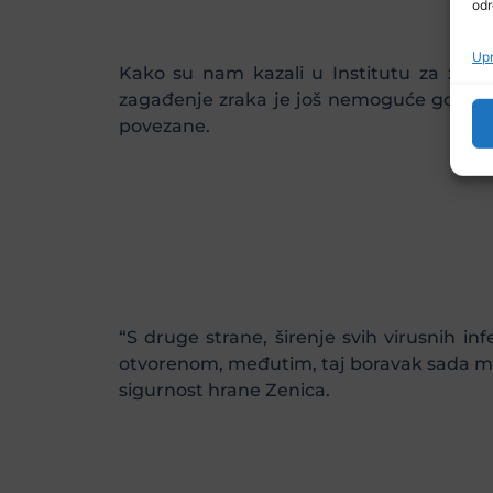
odr
Upr
Kako su nam kazali u Institutu za zdrav
zagađenje zraka je još nemoguće govorit
povezane.
“S druge strane, širenje svih virusnih in
otvorenom, međutim, taj boravak sada može
sigurnost hrane Zenica.