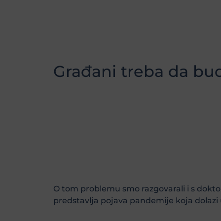
Građani treba da bu
O tom problemu smo razgovarali i s doktor
predstavlja pojava pandemije koja dolazi 