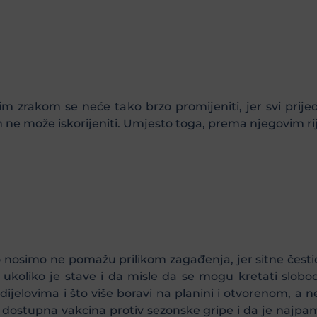
m zrakom se neće tako brzo promijeniti, jer svi prij
m ne može iskorijeniti. Umjesto toga, prema njegovim r
nosimo ne pomažu prilikom zagađenja, jer sitne čestic
ti ukoliko je stave i da misle da se mogu kretati slo
ijelovima i što više boravi na planini i otvorenom, a n
 dostupna vakcina protiv sezonske gripe i da je najpa