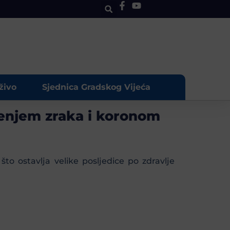
živo
Sjednica Gradskog Vijeća
đenjem zraka i koronom
 ostavlja velike posljedice po zdravlje