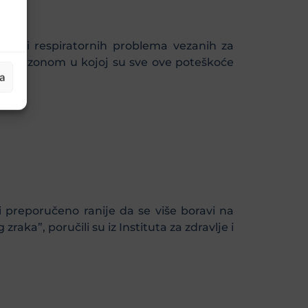
rusa i respiratornih problema vezanih za
kom sezonom u kojoj su sve ove poteškoće
ja
 i preporučeno ranije da se više boravi na
a”, poručili su iz Instituta za zdravlje i