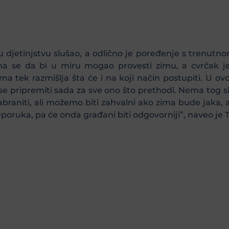
 djetinjstvu slušao, a odlično je poređenje s trenutnom
ma se da bi u miru mogao provesti zimu, a cvrčak je
tek razmišlja šta će i na koji način postupiti. U ovoj
se pripremiti sada za sve ono što prethodi. Nema tog sis
raniti, ali možemo biti zahvalni ako zima bude jaka, a
oruka, pa će onda građani biti odgovorniji”, naveo je T