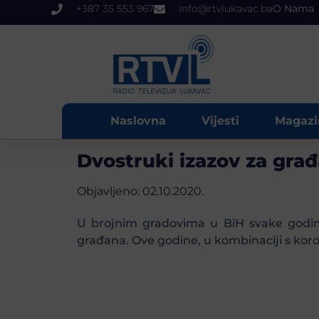
+387 35 553 967
info@rtvlukavac.ba
O Nama
Naslovna
Vijesti
Magazi
Dvostruki izazov za gra
Objavljeno:
02.10.2020.
U brojnim gradovima u BiH svake godine
građana. Ove godine, u kombinaciji s kor