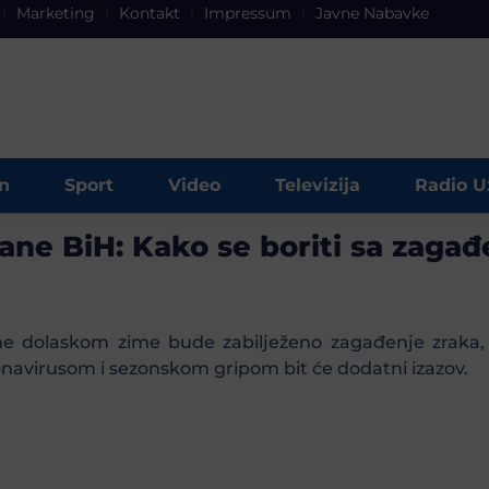
Marketing
Kontakt
Impressum
Javne Nabavke
n
Sport
Video
Televizija
Radio U
đane BiH: Kako se boriti sa zaga
 dolaskom zime bude zabilježeno zagađenje zraka, što
onavirusom i sezonskom gripom bit će dodatni izazov.