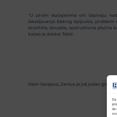
“U prvim slučajevima oni izazivaju nad
iskašljavanja bistrog ispljuvka, problemi
bronhitis, sinusitis, opstruktivna plućna b
kazao je doktor Tokić.
Osim Sarajeva, Zenica je još jedan grad u 
Da 
pri
da 
ovo