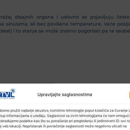
ražaj disajnih organa i uslovno se pojavljuju čest
 sa sinusima, ali bez povišene temperature. Veće poslje
olest) i to stanje se može znatno pogoršati pa te osobe 
BiH u kojem svake godine bude zabilježena velika koncent
Upravljajte saglasnostima
bismo pružili najbolje iskustvo, koristimo tehnologije poput kolačića za čuvanje i/
stup informacijama o uređaju. Saglasnost sa ovim tehnologijama će nam omogući
obrađujemo podatke kao što su ponašanje pri pregledanju ili jedinstveni ID-ovi n
j veb lokaciji. Nepristanak ili povlačenje saglasnosti može negativno uticati na