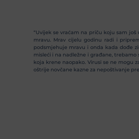
“Uvijek se vraćam na priču koju sam još u
mravu. Mrav cijelu godinu radi i pripre
podsmjehuje mravu i onda kada dođe zima 
misleći i na nadležne i građane, trebamo 
koja krene naopako. Virusi se ne mogu zab
oštrije novčane kazne za nepoštivanje prep