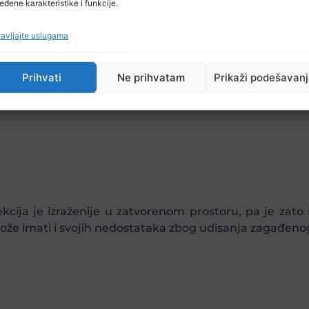
eđene karakteristike i funkcije.
avljajte uslugama
lje i sigurnost hrane Zenica, o povezanosti koronavi
i jer se ove godine prvi put susreću s jesensko/zims
Prihvati
Ne prihvatam
Prikaži podešavan
fekcija je izraženije u zatvorenom prostoru, pa je zato
 imati i svojih nedostataka zbog udisanja zagađenog zrak