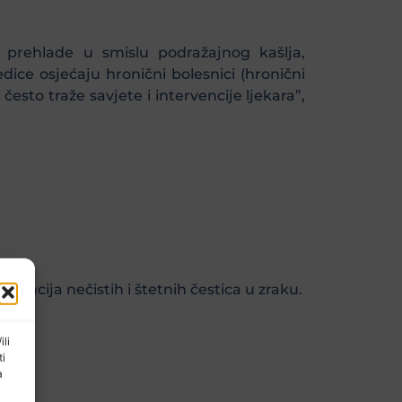
e prehlade u smislu podražajnog kašlja,
dice osjećaju hronični bolesnici (hronični
često traže savjete i intervencije ljekara”,
racija nečistih i štetnih čestica u zraku.
ili
ti
a