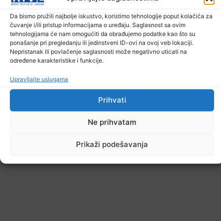
U TK povećan broj požara
7. Augusta 2026.
Da bismo pružili najbolje iskustvo, koristimo tehnologije poput kolačića za
čuvanje i/ili pristup informacijama o uređaju. Saglasnost sa ovim
tehnologijama će nam omogućiti da obrađujemo podatke kao što su
ponašanje pri pregledanju ili jedinstveni ID-ovi na ovoj veb lokaciji.
Nepristanak ili povlačenje saglasnosti može negativno uticati na
određene karakteristike i funkcije.
Upravljajte uslugama
Prihvati
Ne prihvatam
Prikaži podešavanja