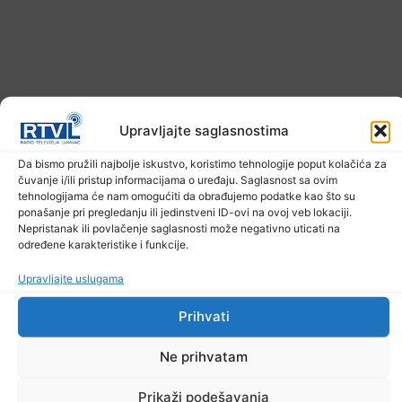
Upravljajte saglasnostima
Da bismo pružili najbolje iskustvo, koristimo tehnologije poput kolačića za
Danas počela isplata uvećanih penzija
čuvanje i/ili pristup informacijama o uređaju. Saglasnost sa ovim
tehnologijama će nam omogućiti da obrađujemo podatke kao što su
5. Augusta 2026.
ponašanje pri pregledanju ili jedinstveni ID-ovi na ovoj veb lokaciji.
Nepristanak ili povlačenje saglasnosti može negativno uticati na
određene karakteristike i funkcije.
Upravljajte uslugama
Prihvati
Ne prihvatam
Prikaži podešavanja