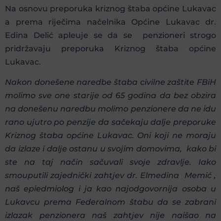
Na osnovu preporuka kriznog štaba općine Lukavac
a prema riječima načelnika Općine Lukavac dr.
Edina Delić apleuje se da se penzioneri strogo
pridržavaju preporuka Kriznog štaba općine
Lukavac.
Nakon donešene naredbe štaba civilne zaštite FBiH
molimo sve one starije od 65 godina da bez obzira
na donešenu naredbu molimo penzionere da ne idu
rano ujutro po penzije da sačekaju dalje preporuke
Kriznog štaba općine Lukavac. Oni koji ne moraju
da izlaze i dalje ostanu u svojim domovima, kako bi
ste na taj način sačuvali svoje zdravlje. Iako
smouputili zajednički zahtjev dr. Elmedina Memić ,
naš epiedmiolog i ja kao najodgovornija osoba u
Lukavcu prema Federalnom štabu da se zabrani
izlazak penzionera naš zahtjev nije naišao na