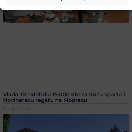
Vlada TK odobrila 15.000 KM za Kuću sporta i
Novinarsku regatu na Modracu
5. Augusta 2026.