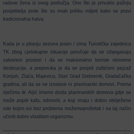
radove žena iz ovog područja. Ono što je privuklo pažnju
posjetitelja jeste što su imali priliku vidjeti kako se pravi
tradicionalna halva.
Kada je u pitanju sezona jesen / zima Turistička zajednica
TK zbog cjelokupne situacije poručuje da se izbjegavaju
zatvoreni prostori i da se maksimalno koriste otvorene
destinacije, a preporuka je da se posjeti zaštićeni pejzaž
Konjuh, Zlaća, Majevicu, Stari Grad Srebrenik, Gradačačka
gradina, ali da se ne izostave ni planinarski domovi. Prema
riječima dr. Aljić imamo dosta planinarskih domova gdje se
može popiti kafa, odmoriti, a koji imaju i dobro obilježene
rute kojim svi bez problema možemoprošetati i na taj način
učiniti dobro vlastitom organizmu.