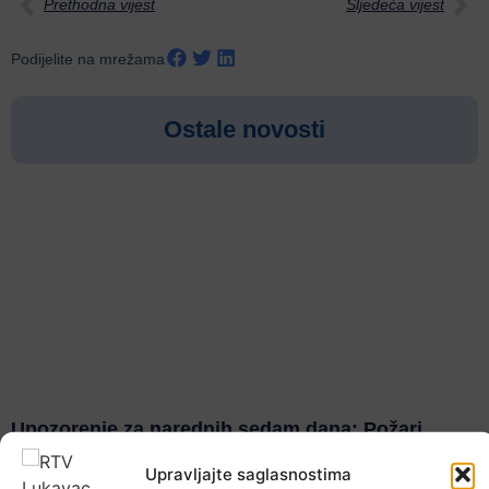
Prethodna vijest
Sljedeća vijest
Podijelite na mrežama
Ostale novosti
Upozorenje za narednih sedam dana: Požari
prijete Balkanu, u rizičnoj zoni nalazi se i BiH
Upravljajte saglasnostima
6. Augusta 2026.