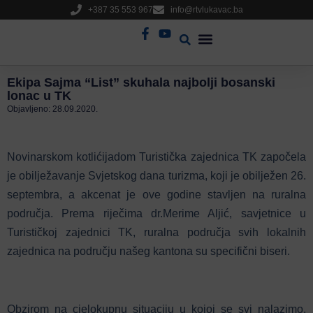
+387 35 553 967
info@rtvlukavac.ba
Radio Uživo
Sjednica Gradskog Vijeća
Ekipa Sajma “List” skuhala najbolji bosanski
lonac u TK
Objavljeno:
28.09.2020.
Novinarskom kotlićijadom Turistička zajednica TK započela
je obilježavanje Svjetskog dana turizma, koji je obilježen 26.
septembra, a akcenat je ove godine stavljen na ruralna
područja. Prema riječima dr.Merime Aljić, savjetnice u
Turističkoj zajednici TK, ruralna područja svih lokalnih
zajednica na području našeg kantona su specifični biseri.
Obzirom na cjelokupnu situaciju u kojoj se svi nalazimo,