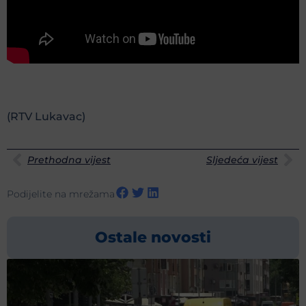
(RTV Lukavac)
Prethodna vijest
Sljedeća vijest
Podijelite na mrežama
Ostale novosti