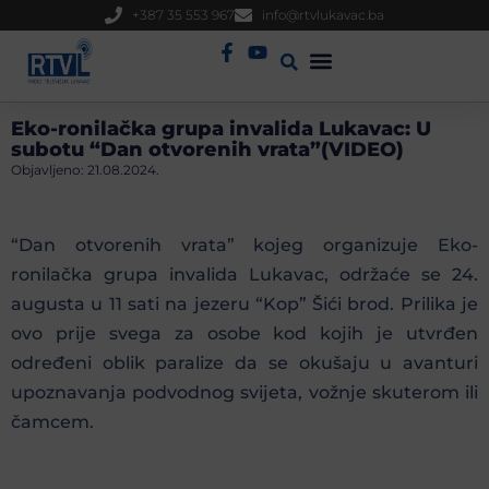
+387 35 553 967
info@rtvlukavac.ba
Radio Uživo
Sjednica Gradskog Vijeća
Eko-ronilačka grupa invalida Lukavac: U
subotu “Dan otvorenih vrata”(VIDEO)
Objavljeno:
21.08.2024.
“Dan otvorenih vrata” kojeg organizuje Eko-
ronilačka grupa invalida Lukavac, održaće se 24.
augusta u 11 sati na jezeru “Kop” Šići brod. Prilika je
ovo prije svega za osobe kod kojih je utvrđen
određeni oblik paralize da se okušaju u avanturi
upoznavanja podvodnog svijeta, vožnje skuterom ili
čamcem.