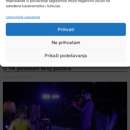
Nepristanak ili povlačenje saglasnosti može negativno uticati na
određene karakteristike i funkcije.
Upravljajte uslugama
Prihvati
Ne prihvatam
Prikaži podešavanja
U TK povećan broj požara
7. Augusta 2026.