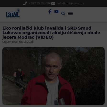
+387 35 553 967
info@rtvlukavac.ba
Radio Uživo
Sjednica Gradskog Vijeća
Eko ronilački klub invalida i SRD Smuđ
Lukavac organizovali akciju čišćenja obale
jezera Modrac (VIDEO)
Objavljeno:
06.12.2021.