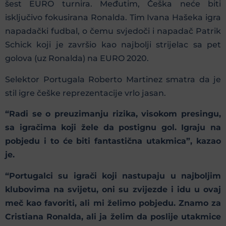
šest EURO turnira. Međutim, Češka neće biti
isključivo fokusirana Ronalda. Tim Ivana Hašeka igra
napadački fudbal, o čemu svjedoči i napadač Patrik
Schick koji je završio kao najbolji strijelac sa pet
golova (uz Ronalda) na EURO 2020.
Selektor Portugala Roberto Martinez smatra da je
stil igre češke reprezentacije vrlo jasan.
“Radi se o preuzimanju rizika, visokom presingu,
sa igračima koji žele da postignu gol. Igraju na
pobjedu i to će biti fantastična utakmica”, kazao
je.
“Portugalci su igrači koji nastupaju u najboljim
klubovima na svijetu, oni su zvijezde i idu u ovaj
meč kao favoriti, ali mi želimo pobjedu. Znamo za
Cristiana Ronalda, ali ja želim da poslije utakmice