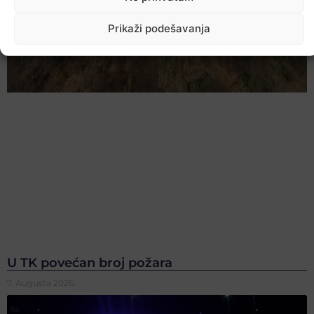
Prikaži podešavanja
U TK povećan broj požara
7. Augusta 2026.