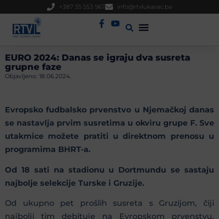
+387 35 553 967
info@rtvlukavac.ba
Radio Uživo
Sjednica Gradskog Vijeća
EURO 2024: Danas se igraju dva susreta
grupne faze
Objavljeno:
18.06.2024.
Evropsko fudbalsko prvenstvo u Njemačkoj danas
se nastavlja prvim susretima u okviru grupe F. Sve
utakmice možete pratiti u direktnom prenosu u
programima BHRT-a.
Od 18 sati na stadionu u Dortmundu se sastaju
najbolje selekcije Turske i Gruzije.
Od ukupno pet prošlih susreta s Gruzijom, čiji
najbolji tim debituje na Evropskom prvenstvu,