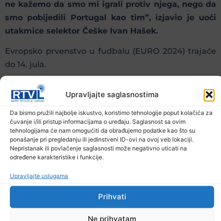
ne kažemo da smo mi igrali protiv njega, nego da
smo pobijedili Portugal kao tim”, izjavio je uoči
utakmice selektor Češke Ivan Hašek.
Evropsko prvenstvo u fudbalu (EURO 2024) trajaće
do 14. jula.
Upravljajte saglasnostima
Prethodna vijest
Sljedeća vijest
Da bismo pružili najbolje iskustvo, koristimo tehnologije poput kolačića za
Podijelite na mrežama
čuvanje i/ili pristup informacijama o uređaju. Saglasnost sa ovim
tehnologijama će nam omogućiti da obrađujemo podatke kao što su
ponašanje pri pregledanju ili jedinstveni ID-ovi na ovoj veb lokaciji.
Nepristanak ili povlačenje saglasnosti može negativno uticati na
Ostale novosti
određene karakteristike i funkcije.
Upravljajte uslugama
Prihvati
Ne prihvatam