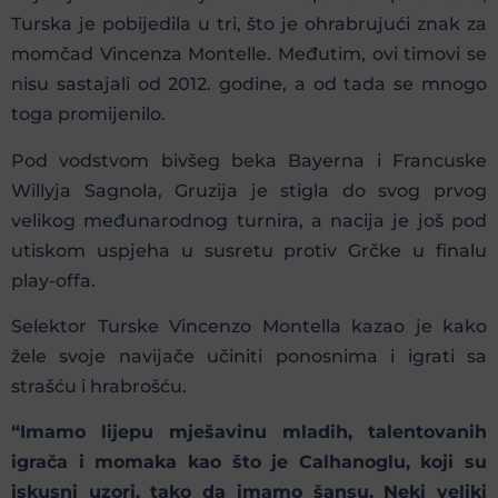
Turska je pobijedila u tri, što je ohrabrujući znak za
momčad Vincenza Montelle. Međutim, ovi timovi se
nisu sastajali od 2012. godine, a od tada se mnogo
toga promijenilo.
Pod vodstvom bivšeg beka Bayerna i Francuske
Willyja Sagnola, Gruzija je stigla do svog prvog
velikog međunarodnog turnira, a nacija je još pod
utiskom uspjeha u susretu protiv Grčke u finalu
play-offa.
Selektor Turske Vincenzo Montella kazao je kako
žele svoje navijače učiniti ponosnima i igrati sa
strašću i hrabrošću.
“Imamo lijepu mješavinu mladih, talentovanih
igrača i momaka kao što je Calhanoglu, koji su
iskusni uzori, tako da imamo šansu. Neki veliki