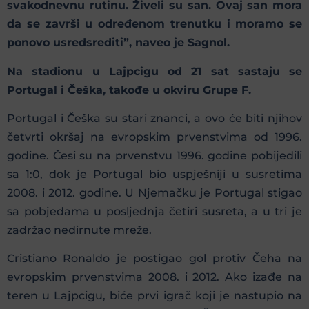
svakodnevnu rutinu. Živeli su san. Ovaj san mora
da se završi u određenom trenutku i moramo se
ponovo usredsrediti”, naveo je Sagnol.
Na stadionu u Lajpcigu od 21 sat sastaju se
Portugal i Češka, takođe u okviru Grupe F.
Portugal i Češka su stari znanci, a ovo će biti njihov
četvrti okršaj na evropskim prvenstvima od 1996.
godine. Česi su na prvenstvu 1996. godine pobijedili
sa 1:0, dok je Portugal bio uspješniji u susretima
2008. i 2012. godine. U Njemačku je Portugal stigao
sa pobjedama u posljednja četiri susreta, a u tri je
zadržao nedirnute mreže.
Cristiano Ronaldo je postigao gol protiv Čeha na
evropskim prvenstvima 2008. i 2012. Ako izađe na
teren u Lajpcigu, biće prvi igrač koji je nastupio na