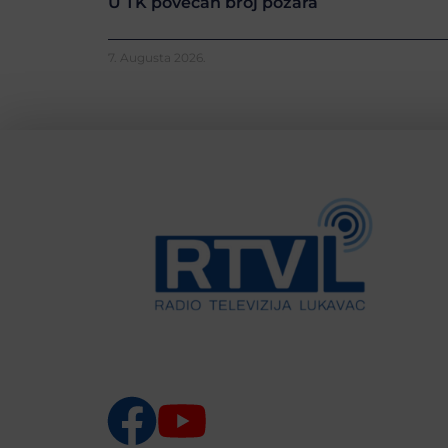
U TK povećan broj požara
7. Augusta 2026.