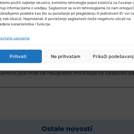
h duže držati svježim i spriječiti da jaja upiju razne miris
bismo pružili najbolje iskustvo, koristimo tehnologije poput kolačića za čuvanje i/
stup informacijama o uređaju. Saglasnost sa ovim tehnologijama će nam omogući
li upotrijebiti isti dan kako bi bili sigurni da su uku
obrađujemo podatke kao što su ponašanje pri pregledanju ili jedinstveni ID-ovi n
j veb lokaciji. Nepristanak ili povlačenje saglasnosti može negativno uticati na
posudu ili plastičnu vrećicu koja se može zatvoriti i stavi
eđene karakteristike i funkcije.
avljajte uslugama
Prihvati
Ne prihvatam
Prikaži podešavan
arilo, pogledajte da li ljuska pod prstima djeluje p
kvareno jaje imat će neugodan miris koje će ukazivati d
Ostale novosti