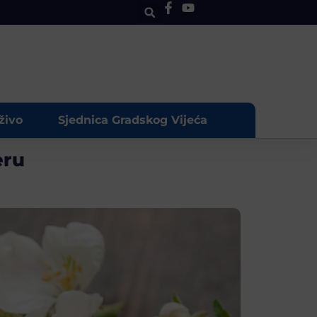
živo
Sjednica Gradskog Vijeća
eru