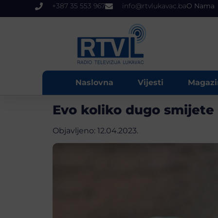
+387 35 553 967
info@rtvlukavac.ba
O Nama
Naslovna
Vijesti
Magazi
Evo koliko dugo smijete 
Objavljeno:
12.04.2023.