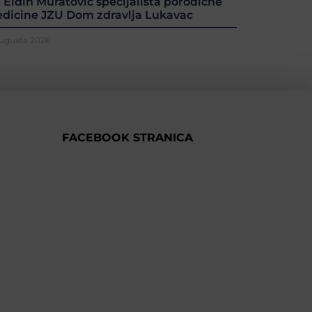
. Eldin Muratović specijalista porodične
dicine JZU Dom zdravlja Lukavac
Augusta 2026.
FACEBOOK STRANICA