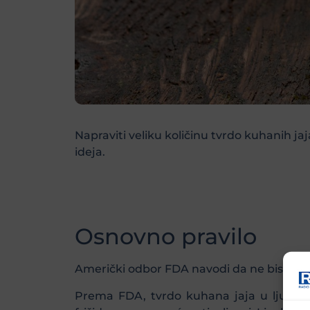
Napraviti veliku količinu tvrdo kuhanih j
ideja.
Osnovno pravilo
Američki odbor FDA navodi da ne biste treba
Prema FDA, tvrdo kuhana jaja u ljusci 