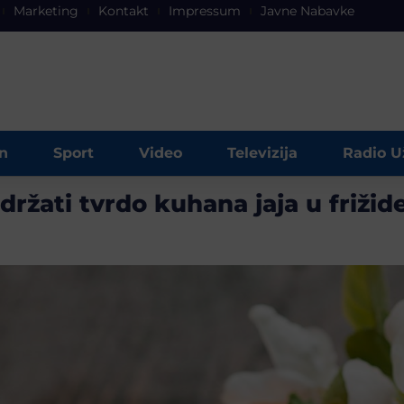
Marketing
Kontakt
Impressum
Javne Nabavke
n
Sport
Video
Televizija
Radio U
držati tvrdo kuhana jaja u frižid