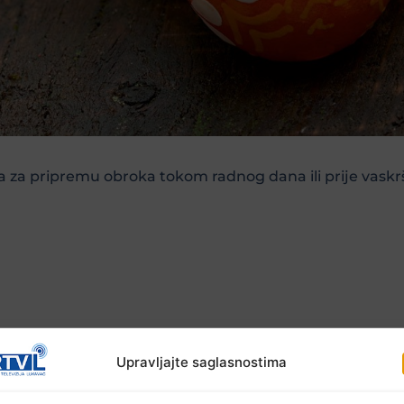
aja za pripremu obroka tokom radnog dana ili prije vaskr
li ostavljati posude s jajima izvan frižidera duže od dva
Upravljajte saglasnostima
mogu trajati od pet do sedam dana. Kao osnovno pr