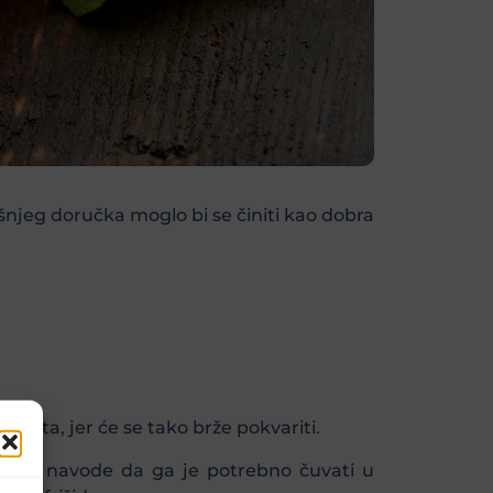
šnjeg doručka moglo bi se činiti kao dobra
 sata, jer će se tako brže pokvariti.
avilo navode da ga je potrebno čuvati u