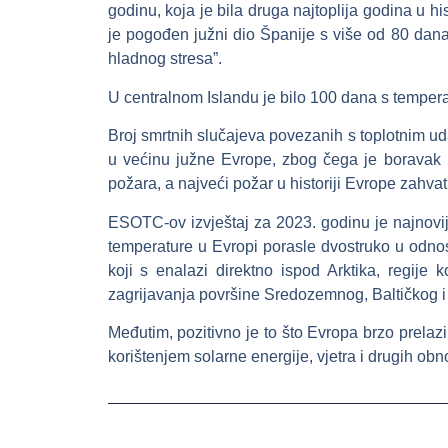
godinu, koja je bila druga najtoplija godina u hi
je pogođen južni dio Španije s više od 80 da
hladnog stresa”.
U centralnom Islandu je bilo 100 dana s temper
Broj smrtnih slučajeva povezanih s toplotnim uda
u većinu južne Evrope, zbog čega je boravak n
požara, a najveći požar u historiji Evrope zahvat
ESOTC-ov izvještaj za 2023. godinu je najnovi
temperature u Evropi porasle dvostruko u odnosu
koji s enalazi direktno ispod Arktika, regije
zagrijavanja površine Sredozemnog, Baltičkog i 
Međutim, pozitivno je to što Evropa brzo prelazi
korištenjem solarne energije, vjetra i drugih obn