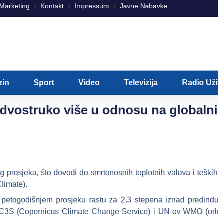
Marketing
Kontakt
Impressum
Javne Nabavke
zin
Sport
Video
Televizija
Radio Už
 dvostruko više u odnosu na globalni
 prosjeka, što dovodi do smrtonosnih toplotnih valova i teških 
limate).
 petogodišnjem prosjeku rastu za 2,3 stepena iznad predindus
li C3S (Copernicus Climate Change Service) i UN-ov WMO (orld