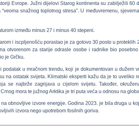
storiji Evrope. Južni dijelovi Starog kontinenta su zabilježili 6
na “veoma snažnog toplotnog stresa”. U međuvremenu, sjeverna
aturom između minus 27 i minus 40 stepeni.
rom i iscpljenošću porastao je za gotovo 30 posto u proteklih 20
a otvorenom za starije odrasle osobe i radnike bio posebno 
io je Grčku.
ji podatak u mračnom trendu, koji je dokumentovan u dužem vr
 na ostatak svijeta. Klimatski eksperti kažu da je to uveliko 
 koja se najbrže zagrijava u cijelom svijetu. Također, okruže
Crnog mora te južnog Arktika je tri puta veća u odnosu na globa
 na obnovljive izvore energije. Godina 2023. je bila druga u koj
ovljivih izvora nego upotrebom fosilnih goriva.