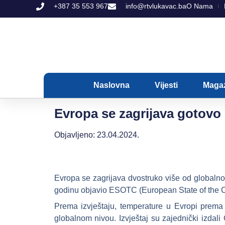
+387 35 553 967
info@rtvlukavac.ba
O Nama
Naslovna
Vijesti
Maga
Evropa se zagrijava gotovo
Objavljeno:
23.04.2024.
Evropa se zagrijava dvostruko više od globalnog
godinu objavio ESOTC (European State of the C
Prema izvještaju, temperature u Evropi prema
globalnom nivou. Izvještaj su zajednički izda