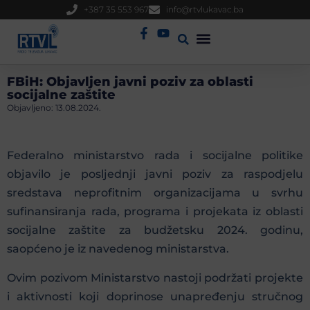
+387 35 553 967
info@rtvlukavac.ba
Radio Uživo
Sjednica Gradskog Vijeća
FBiH: Objavljen javni poziv za oblasti
socijalne zaštite
Objavljeno:
13.08.2024.
Federalno ministarstvo rada i socijalne politike
objavilo je posljednji javni poziv za raspodjelu
sredstava neprofitnim organizacijama u svrhu
sufinansiranja rada, programa i projekata iz oblasti
socijalne zaštite za budžetsku 2024. godinu,
saopćeno je iz navedenog ministarstva.
Ovim pozivom Ministarstvo nastoji podržati projekte
i aktivnosti koji doprinose unapređenju stručnog