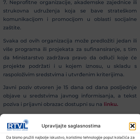
7. Neprofitne organizacije, akademske zajednice ili
strukovna udruženja koja se bave strateškom
komunikacijom i promocijom u oblasti socijalne
zaštite.
Svaka od ovih organizacija može predložiti jedan ili
više programa ili projekata za sufinansiranje, s tim
da Ministarstvo zadržava pravo da odluči koje će
projekte podržati i u kojem iznosu, u skladu s
raspoloživim sredstvima i utvrđenim kriterijima.
Javni poziv otvoren je 15 dana od dana posljednje
objave u sredstvima javnog informisanja, a tekst
poziva i prijavni obrazac dostupni su na
linku.
Prethodna vijest
Sljedeća vijest
Upravljajte saglasnostima
Da bismo pružili najbolje iskustvo, koristimo tehnologije poput kolačića za
Podijelite na mrežama