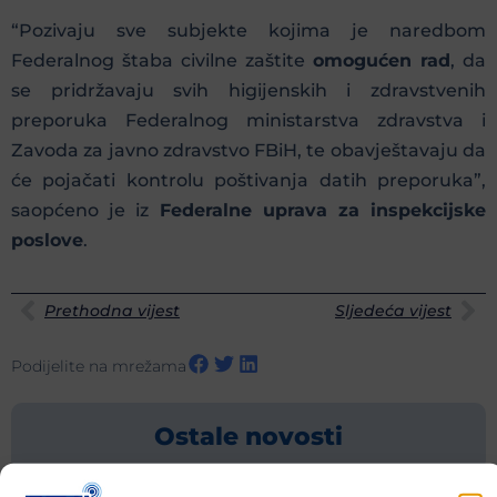
“Pozivaju sve subjekte kojima je naredbom
Federalnog štaba civilne zaštite
omogućen rad
, da
se pridržavaju svih higijenskih i zdravstvenih
preporuka Federalnog ministarstva zdravstva i
Zavoda za javno zdravstvo FBiH, te obavještavaju da
će pojačati kontrolu poštivanja datih preporuka”,
saopćeno je iz
Federalne uprava za inspekcijske
poslove
.
Prethodna vijest
Sljedeća vijest
Podijelite na mrežama
Ostale novosti