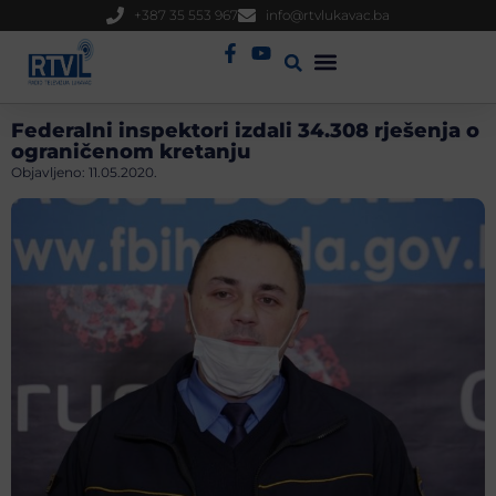
+387 35 553 967
info@rtvlukavac.ba
Radio Uživo
Sjednica Gradskog Vijeća
Federalni inspektori izdali 34.308 rješenja o
ograničenom kretanju
Objavljeno:
11.05.2020.