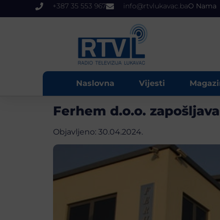
+387 35 553 967
info@rtvlukavac.ba
O Nama
Naslovna
Vijesti
Magazi
Ferhem d.o.o. zapošljava
Objavljeno:
30.04.2024.