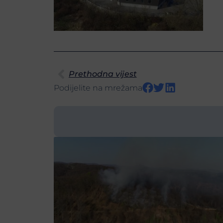
Prethodna vijest
Podijelite na mrežama