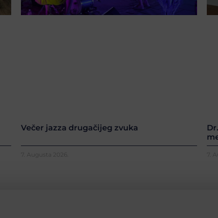
Večer jazza drugačijeg zvuka
Dr
me
7. Augusta 2026.
7. 