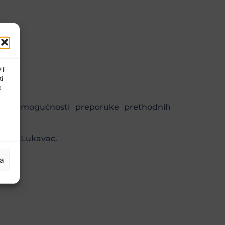
ili
ti
a
ju, po mogućnosti preporuke prethodnih
5 300 Lukavac.
ja