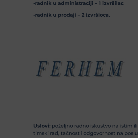
-radnik u administraciji – 1 izvršilac
-radnik u prodaji – 2 izvršioca.
Uslovi:
poželjno radno iskustvo na istim i
timski rad, tačnost i odgovornost na poslu