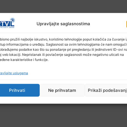
Upravljajte saglasnostima
bismo pružili najbolje iskustvo, koristimo tehnologije poput kolačića za čuvanje i/
stup informacijama o uređaju. Saglasnost sa ovim tehnologijama će nam omogući
obrađujemo podatke kao što su ponašanje pri pregledanju ili jedinstveni ID-ovi n
j veb lokaciji. Nepristanak ili povlačenje saglasnosti može negativno uticati na
eđene karakteristike i funkcije.
užan priložiti: CV, kopiju diplome, kraću biografi
avljajte uslugama
li na adresu Ferhem doo, Magistralni put bb Bistarac, 7
 će pozvani na intervju.
Prihvati
Ne prihvatam
Prikaži podešavan