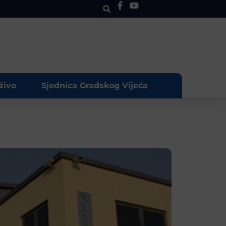
živo
Sjednica Gradskog Vijeća