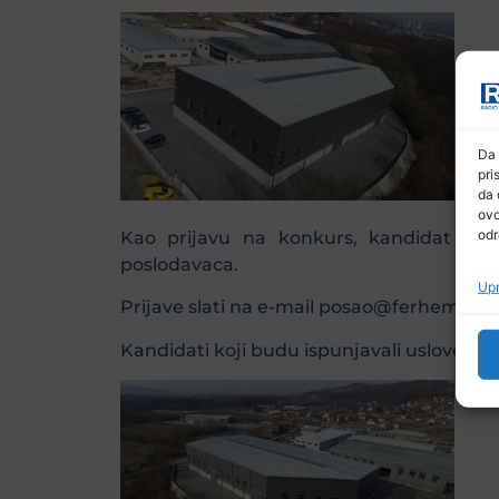
Da 
pri
da 
ovo
odr
Kao prijavu na konkurs, kandidat je d
poslodavaca.
Upr
Prijave slati na e-mail posao@ferhem.ba i
Kandidati koji budu ispunjavali uslove, bit