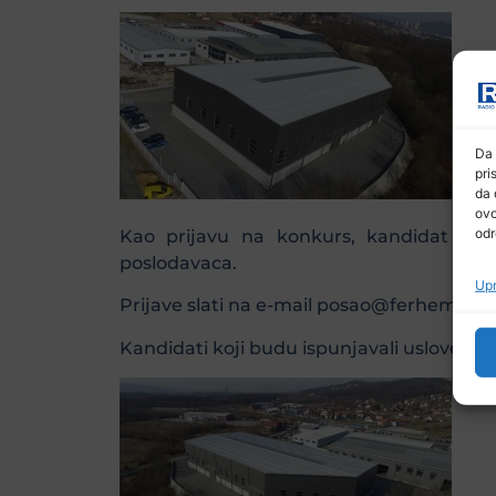
Da 
pri
da 
ovo
odr
Kao prijavu na konkurs, kandidat je d
poslodavaca.
Upr
Prijave slati na e-mail posao@ferhem.ba i
Kandidati koji budu ispunjavali uslove, bit