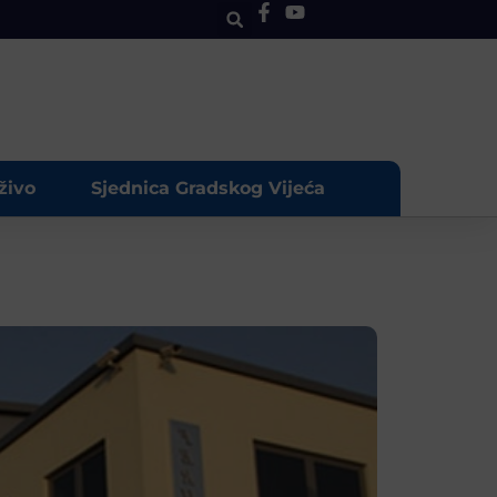
živo
Sjednica Gradskog Vijeća