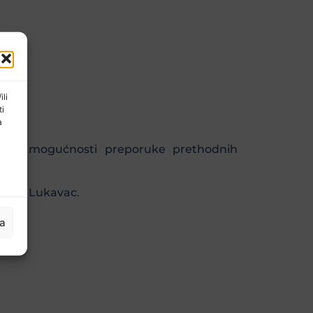
ili
ti
a
ju, po mogućnosti preporuke prethodnih
5 300 Lukavac.
ja