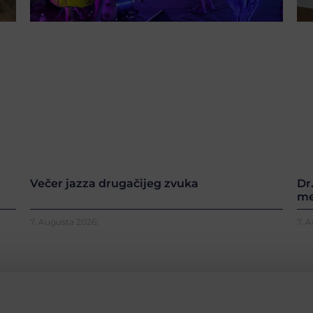
Večer jazza drugačijeg zvuka
Dr
me
7. Augusta 2026.
7. 