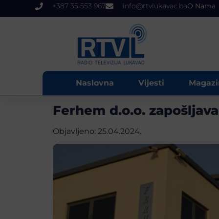
+387 35 553 967
info@rtvlukavac.ba
O Nama
Naslovna
Vijesti
Magazi
Ferhem d.o.o. zapošljava
Objavljeno:
25.04.2024.