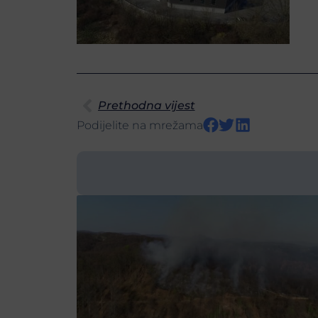
Prethodna vijest
Podijelite na mrežama