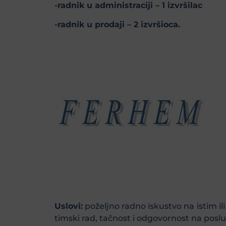
-radnik u administraciji – 1 izvršilac
-radnik u prodaji – 2 izvršioca.
Uslovi:
poželjno radno iskustvo na istim i
timski rad, tačnost i odgovornost na poslu