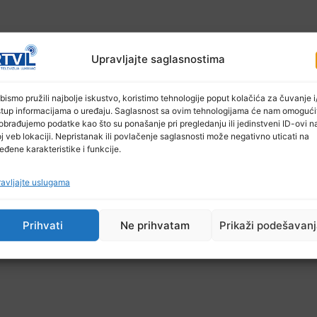
Upravljajte saglasnostima
bismo pružili najbolje iskustvo, koristimo tehnologije poput kolačića za čuvanje i/
stup informacijama o uređaju. Saglasnost sa ovim tehnologijama će nam omogući
obrađujemo podatke kao što su ponašanje pri pregledanju ili jedinstveni ID-ovi n
j veb lokaciji. Nepristanak ili povlačenje saglasnosti može negativno uticati na
eđene karakteristike i funkcije.
užan priložiti: CV, kopiju diplome, kraću biografi
avljajte uslugama
li na adresu Ferhem doo, Magistralni put bb Bistarac, 7
 će pozvani na intervju.
Prihvati
Ne prihvatam
Prikaži podešavan