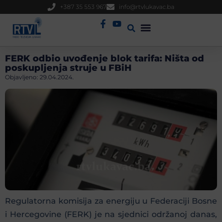
+387 35 553 967
info@rtvlukavac.ba
Radio Uživo
Sjednica Gradskog Vijeća
FERK odbio uvođenje blok tarifa: Ništa od
poskupljenja struje u FBiH
Objavljeno:
29.04.2024.
Regulatorna komisija za energiju u Federaciji Bosne
i Hercegovine (FERK) je na sjednici održanoj danas,