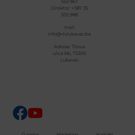
553 967
Direktor: +387 35
553 988
mail:
info@rtvlukavac.ba
Adresa: Titova
ulica bb, 75300
Lukavac
O nama
Marketing
Kontakt