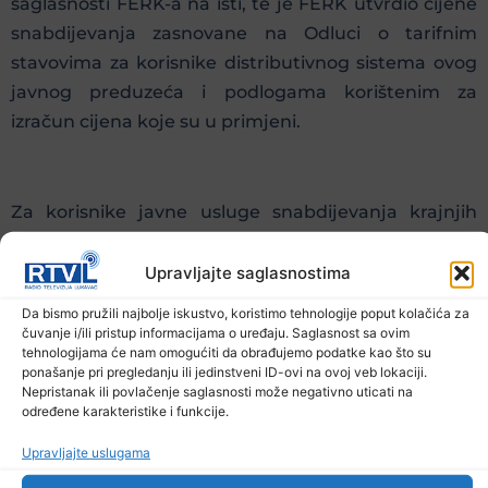
saglasnosti FERK-a na isti, te je FERK utvrdio cijene
snabdijevanja zasnovane na Odluci o tarifnim
stavovima za korisnike distributivnog sistema ovog
javnog preduzeća i podlogama korištenim za
izračun cijena koje su u primjeni.
Za korisnike javne usluge snabdijevanja krajnjih
kupaca JP Elektroprivreda BiH d.d. – Sarajevo cijene
ostaju iste”, stoji u saopštenju iz FERK-a.
Upravljajte saglasnostima
Da bismo pružili najbolje iskustvo, koristimo tehnologije poput kolačića za
čuvanje i/ili pristup informacijama o uređaju. Saglasnost sa ovim
Prethodna vijest
Sljedeća vijest
tehnologijama će nam omogućiti da obrađujemo podatke kao što su
ponašanje pri pregledanju ili jedinstveni ID-ovi na ovoj veb lokaciji.
Nepristanak ili povlačenje saglasnosti može negativno uticati na
Podijelite na mrežama
određene karakteristike i funkcije.
Upravljajte uslugama
Ostale novosti