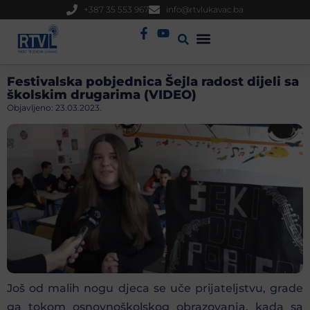
+387 35 553 967
info@rtvlukavac.ba
Radio Uživo
Sjednica Gradskog Vijeća
Festivalska pobjednica Šejla radost dijeli sa
školskim drugarima (VIDEO)
Objavljeno:
23.03.2023.
Još od malih nogu djeca se uče prijateljstvu, grade
ga tokom osnovnoškolskog obrazovanja, kada sa