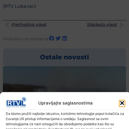
(RTV Lukavac)
Prethodna vijest
Sljedeća vijest
Podijelite na mrežama
Ostale novosti
Upravljajte saglasnostima
Da bismo pružili najbolje iskustvo, koristimo tehnologije poput kolačića za
čuvanje i/ili pristup informacijama o uređaju. Saglasnost sa ovim
tehnologijama će nam omogućiti da obrađujemo podatke kao što su
ponašanje pri pregledanju ili jedinstveni ID-ovi na ovoj veb lokaciji.