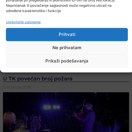
Nepristanak ili povlačenje saglasnosti može negativno uticati na
određene karakteristike i funkcije.
Upravljajte uslugama
Prihvati
Ne prihvatam
Prikaži podešavanja
U TK povećan broj požara
7. Augusta 2026.