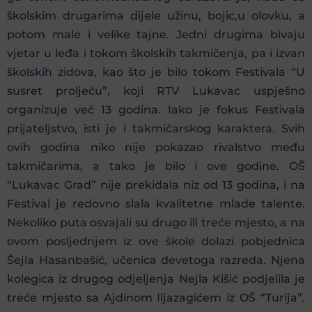
školskim drugarima dijele užinu, bojic,u olovku, a
potom male i velike tajne. Jedni drugima bivaju
vjetar u leđa i tokom školskih takmičenja, pa i izvan
školskih zidova, kao što je bilo tokom Festivala “U
susret proljeću”, koji RTV Lukavac uspješno
organizuje već 13 godina. Iako je fokus Festivala
prijateljstvo, isti je i takmičarskog karaktera. Svih
ovih godina niko nije pokazao rivalstvo među
takmičarima, a tako je bilo i ove godine. OŠ
“Lukavac Grad” nije prekidala niz od 13 godina, i na
Festival je redovno slala kvalitetne mlade talente.
Nekoliko puta osvajali su drugo ili treće mjesto, a na
ovom posljednjem iz ove škole dolazi pobjednica
Šejla Hasanbašić, učenica devetoga razreda. Njena
kolegica iz drugog odjeljenja Nejla Kišić podjelila je
treće mjesto sa Ajdinom Iljazagićem iz OŠ “Turija”.