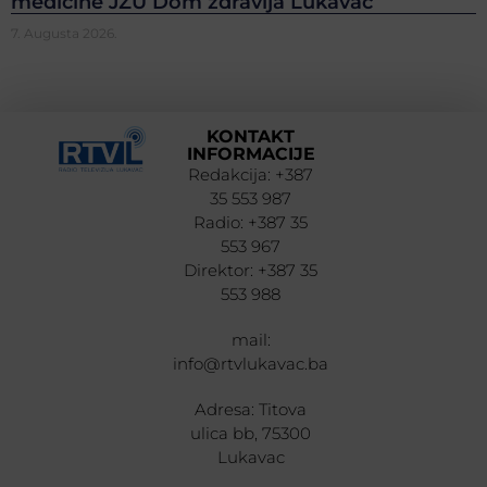
medicine JZU Dom zdravlja Lukavac
7. Augusta 2026.
KONTAKT
INFORMACIJE
Redakcija: +387
35 553 987
Radio: +387 35
553 967
Direktor: +387 35
553 988
mail:
info@rtvlukavac.ba
Adresa: Titova
ulica bb, 75300
Lukavac