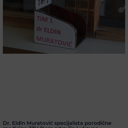
Dr. Eldin Muratović specijalista porodične