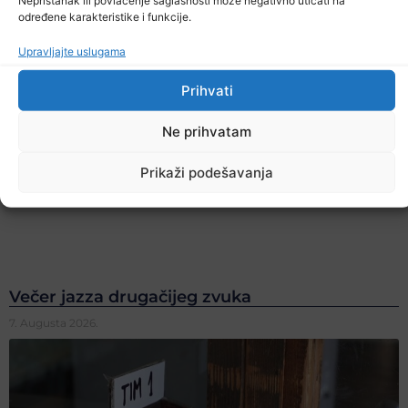
Nepristanak ili povlačenje saglasnosti može negativno uticati na
određene karakteristike i funkcije.
Upravljajte uslugama
Prihvati
Ne prihvatam
Prikaži podešavanja
Večer jazza drugačijeg zvuka
7. Augusta 2026.