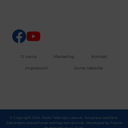
O nama
Marketing
Kontakt
Impressum
Javne nabavke
© Copyright 2024. Radio Televizija Lukavac. Sva prava zadržana.
Zabranjeno preuzimanje sadržaja bez dozvole. Developed by
Futura
Multimedia d.o.o. Tuzla