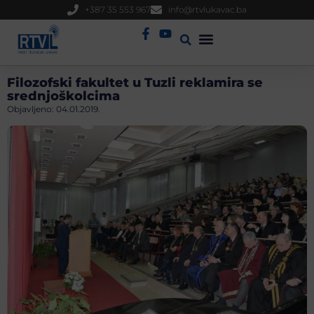
+387 35 553 967
info@rtvlukavac.ba
Radio Uživo
Sjednica Gradskog Vijeća
Filozofski fakultet u Tuzli reklamira se
srednjoškolcima
Objavljeno:
04.01.2019.