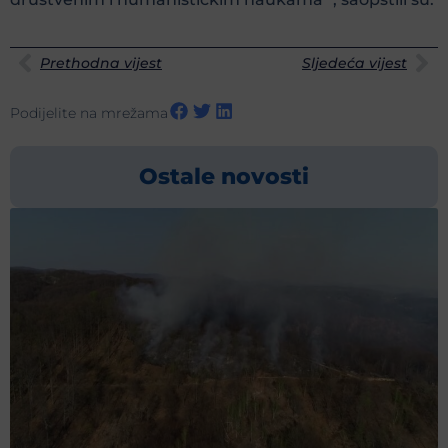
Prethodna vijest
Sljedeća vijest
Podijelite na mrežama
Ostale novosti