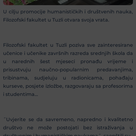
U cilju promocije humanističkih i društvenih nauka,
Filozofski fakultet u Tuzli otvara svoja vrata.
Filozofski fakultet u Tuzli poziva sve zainteresirane
učenice i učenike završnih razreda srednjih škola da
u narednih šest mjeseci pronađu vrijeme i
prisustvuju naučno-popularnim predavanjima,
tribinama, sudjeluju u radionicama, pohađaju
kurseve, posjete izložbe, razgovaraju sa profesorima
i studentima…
˝Uvjerite se da savremeno, napredno i kvalitetno
društvo ne može postojati bez istraživanja u
društvenim i humanističkim naukama˝, saopštili su.