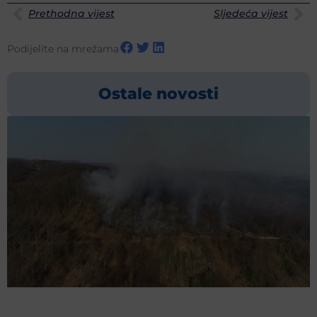
Prethodna vijest
Sljedeća vijest
Podijelite na mrežama
Ostale novosti