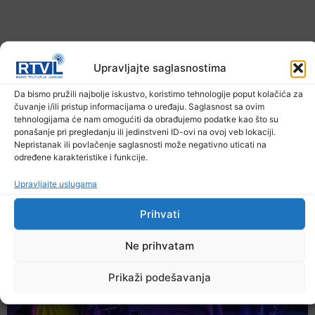
Upravljajte saglasnostima
Da bismo pružili najbolje iskustvo, koristimo tehnologije poput kolačića za
čuvanje i/ili pristup informacijama o uređaju. Saglasnost sa ovim
tehnologijama će nam omogućiti da obrađujemo podatke kao što su
ponašanje pri pregledanju ili jedinstveni ID-ovi na ovoj veb lokaciji.
U TK povećan broj požara
Nepristanak ili povlačenje saglasnosti može negativno uticati na
određene karakteristike i funkcije.
7. Augusta 2026.
Upravljajte uslugama
Prihvati
Ne prihvatam
Prikaži podešavanja