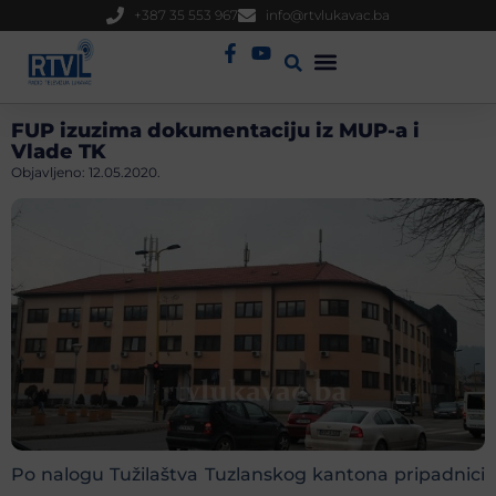
+387 35 553 967
info@rtvlukavac.ba
Radio Uživo
Sjednica Gradskog Vijeća
FUP izuzima dokumentaciju iz MUP-a i
Vlade TK
Objavljeno:
12.05.2020.
Po nalogu Tužilaštva Tuzlanskog kantona pripadnici