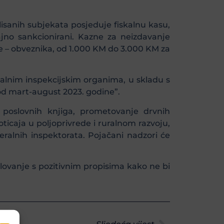
isanih subjekata posjeduje fiskalnu kasu,
ajno sankcionirani. Kazne za neizdavanje
e – obveznika, od 1.000 KM do 3.000 KM za
nalnim inspekcijskim organima, u skladu s
od mart-august 2023. godine”.
 poslovnih knjiga, prometovanje drvnih
ticaja u poljoprivrede i ruralnom razvoju,
eralnih inspektorata. Pojačani nadzori će
lovanje s pozitivnim propisima kako ne bi