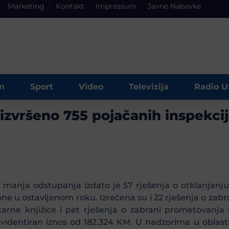
Marketing
Kontakt
Impressum
Javne Nabavke
n
Sport
Video
Televizija
Radio U
izvršeno 755 pojačanih inspekci
manja odstupanja izdato je 57 rješenja o otklanjanju
one u ostavljenom roku. Izrečena su i 22 rješenja o zabr
itarne knjižice i pet rješenja o zabrani prometovanja
evidentiran iznos od 182.324 KM. U nadzorima u oblast