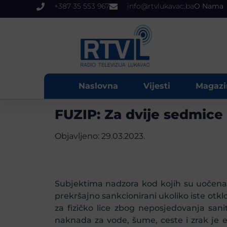
+387 35 553 967
info@rtvlukavac.ba
O Nama
Naslovna
Vijesti
Magazi
FUZIP: Za dvije sedmice 
Objavljeno:
29.03.2023.
Subjektima nadzora kod kojih su uočena 
prekršajno sankcionirani ukoliko iste otkl
za fizičko lice zbog neposjedovanja san
naknada za vode, šume, ceste i zrak je 