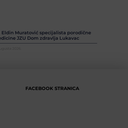
. Eldin Muratović specijalista porodične
dicine JZU Dom zdravlja Lukavac
Augusta 2026.
FACEBOOK STRANICA