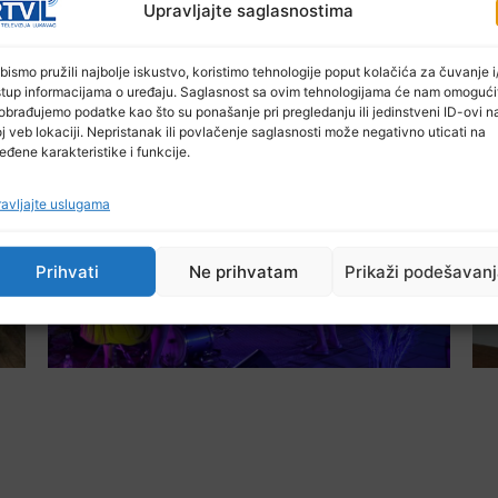
Upravljajte saglasnostima
bismo pružili najbolje iskustvo, koristimo tehnologije poput kolačića za čuvanje i/
stup informacijama o uređaju. Saglasnost sa ovim tehnologijama će nam omogući
Ostale novosti
obrađujemo podatke kao što su ponašanje pri pregledanju ili jedinstveni ID-ovi n
j veb lokaciji. Nepristanak ili povlačenje saglasnosti može negativno uticati na
eđene karakteristike i funkcije.
avljajte uslugama
Prihvati
Ne prihvatam
Prikaži podešavan