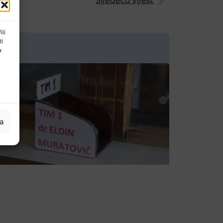
Sljedeća vijest
ili
ti
a
ja