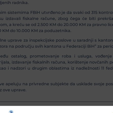
ljenih radnika.
m sistemima FBiH utvrđeno je da svaki od 315 kontrol
 izdavali fiskalne račune, zbog čega će biti prekrš
om, a kreću se od 2.500 KM do 20.000 KM za pravno lic
00 KM do 10.000 KM za poduzetnika.
ne uprave za inspekcijske poslove u saradnji s kanto
ra na području svih kantona u Federaciji BiH” za peri
među ostalog, prometovanje roba i usluga, vođenje
la, izdavanje fiskalnih računa, korištenje novčanih po
kao i nadzori u drugim oblastima iz nadležnosti 11 fed
ove apeluju na privredne subjekte da usklade svoje pos
z ove uprave.