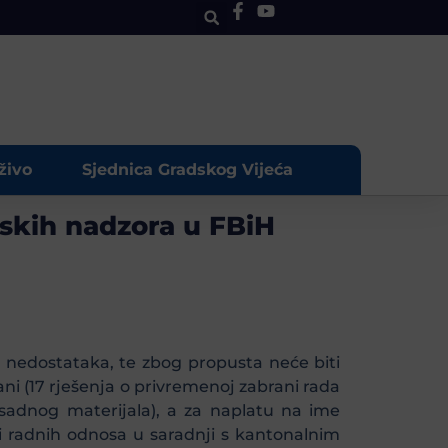
živo
Sjednica Gradskog Vijeća
jskih nadzora u FBiH
 nedostataka, te zbog propusta neće biti
ani (17 rješenja o privremenoj zabrani rada
 sadnog materijala), a za naplatu na ime
i radnih odnosa u saradnji s kantonalnim