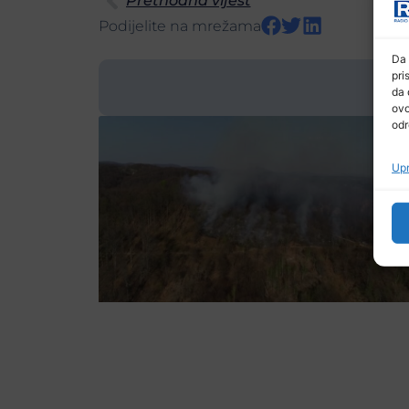
Prethodna vijest
Podijelite na mrežama
Da 
pri
da 
ovo
odr
Upr