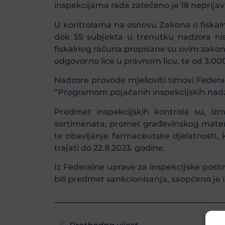
inspekcijama rada zatečeno je 18 neprijav
U kontrolama na osnovu Zakona o fiskalni
dok 55 subjekta u trenutku nadzora nisu
fiskalnog računa propisane su ovim zakon
odgovorno lice u pravnom licu, te od 3.0
Nadzore provode mješoviti timovi Federal
“Programom pojačanih inspekcijskih nadzo
Predmet inspekcijskih kontrola su, iz
sortimenata, promet građevinskog materija
te obavljanje farmaceutske djelatnosti, 
trajati do 22.8.2023. godine.
Iz Federalne uprave za inspekcijske posl
bili predmet sankcionisanja, saopćeno je i