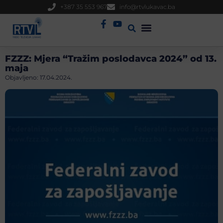
+387 35 553 967
info@rtvlukavac.ba
Radio Uživo
Sjednica Gradskog Vijeća
FZZZ: Mjera “Tražim poslodavca 2024” od 13.
maja
Objavljeno:
17.04.2024.