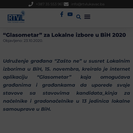
+387 35 553 967
info@rtvlukavac.ba
Radio Uživo
Sjednica Gradskog Vijeća
“Glasometar” za Lokalne izbore u BiH 2020
Objavljeno:
23.10.2020.
Udruženje građana “Zašto ne” u susret Lokalnim
izborima u BiH, 15. novembra, kreiralo je internet
aplikaciju “Glasometar” koja omogućava
građanima i građankama da uporede svoje
stavove sa stavovima kandidata_kinja za
načelnike i gradonačelnike u 13 jedinica lokalne
samouprave u BiH.