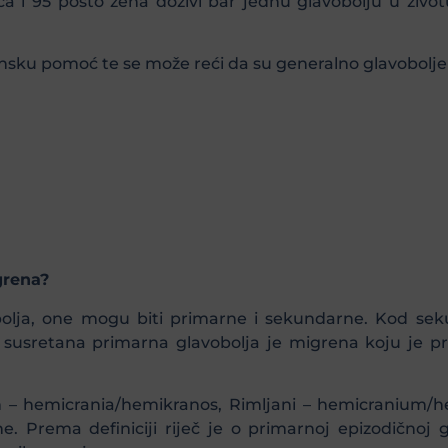
a i 95 posto žena doživi bar jednu glavobolju u živo
cinsku pomoć te se može reći da su generalno glavobolje
grena?
bolja, one mogu biti primarne i sekundarne. Kod seku
 susretana primarna glavobolja je migrena koju je pr
en – hemicrania/hemikranos, Rimljani – hemicranium/
. Prema definiciji riječ je o primarnoj epizodičnoj g