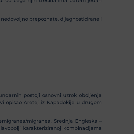
tu, od čega njih trećina ima barem jedan
 nedovoljno prepoznate, dijagnosticirane i
ndarnih postoji osnovni uzrok oboljenja
vi opisao Aretej iz Kapadokije u drugom
hemigranea/migranea, Srednja Engleska –
lavobolji karakteriziranoj kombinacijama