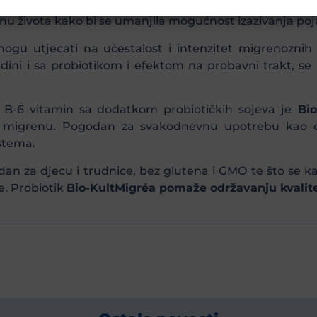
nja, jer je migrena uglavnom doživotna bolest. Slijed
u života kako bi se umanjila mogućnost izazivanja po
gu utjecati na učestalost i intenzitet migrenoznih 
ini i sa probiotikom i efektom na probavni trakt, se
i B-6 vitamin sa dodatkom probiotičkih sojeva je
Bio
i migrenu. Pogodan za svakodnevnu upotrebu kao d
stema.
n za djecu i trudnice, bez glutena i GMO te što se ka
le. Probiotik
Bio-KultMigréa pomaže održavanju kvalit