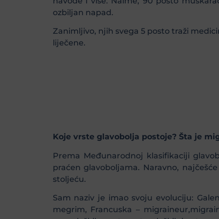
navode i više. Naime, 90 posto muškarac
ozbiljan napad.
Zanimljivo, njih svega 5 posto traži medi
liječene.
Koje vrste glavobolja postoje? Šta je mi
Prema Međunarodnoj klasifikaciji glavo
praćen glavoboljama. Naravno, najčešće
stoljeću.
Sam naziv je imao svoju evoluciju: Gal
megrim, Francuska – migraineur,migraine