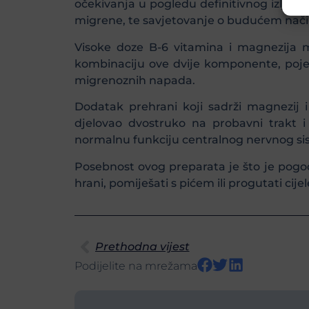
očekivanja u pogledu definitivnog izlječe
migrene, te savjetovanje o budućem način
Visoke doze B-6 vitamina i magnezija mo
kombinaciju ove dvije komponente, pojed
migrenoznih napada.
Dodatak prehrani koji sadrži magnezij 
djelovao dvostruko na probavni trakt 
normalnu funkciju centralnog nervnog si
Posebnost ovog preparata je što je pogoda
hrani, pomiješati s pićem ili progutati cije
Prethodna vijest
Podijelite na mrežama