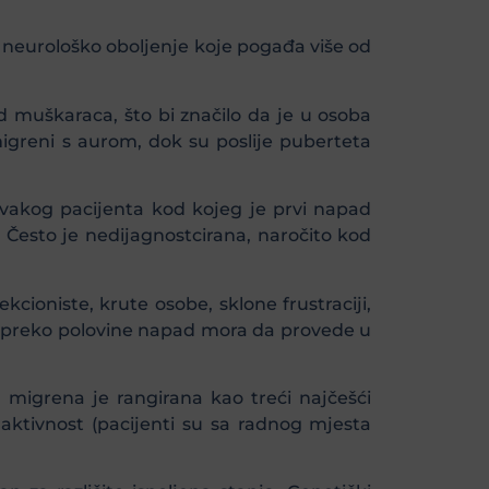
o neurološko oboljenje koje pogađa više od
od muškaraca, što bi značilo da je u osoba
migreni s aurom, dok su poslije puberteta
e svakog pacijenta kod kojeg je prvi napad
e. Često je nedijagnostcirana, naročito kod
cioniste, krute osobe, sklone frustraciji,
 a preko polovine napad mora da provede u
migrena je rangirana kao treći najčešći
 aktivnost (pacijenti su sa radnog mjesta