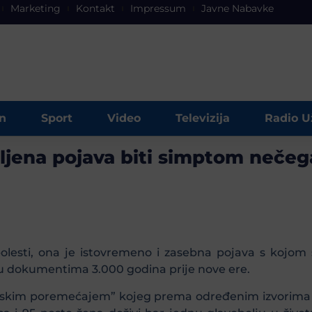
Marketing
Kontakt
Impressum
Javne Nabavke
n
Sport
Video
Televizija
Radio U
aljena pojava biti simptom nečega
esti, ona je istovremeno i zasebna pojava s kojom s
i u dokumentima 3.000 godina prije nove ere.
nskim poremećajem” kojeg prema određenim izvorima os