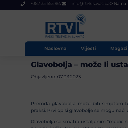
+387 35 553 967
info@rtvlukavac.ba
O Nama
Naslovna
Vijesti
Magazi
Glavobolja – može li ust
Objavljeno:
07.03.2023.
Premda glavobolja može biti simptom bol
praksi. Prvi opisi glavobolje se mogu nać
Glavobolja se smatra ustaljenim “medici