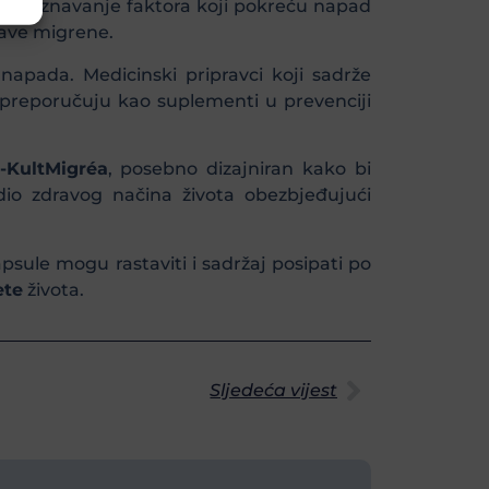
i prepoznavanje faktora koji pokreću napad
jave migrene.
napada. Medicinski pripravci koji sadrže
 preporučuju kao suplementi u prevenciji
-KultMigréa
, posebno dizajniran kako bi
io zdravog načina života obezbjeđujući
psule mogu rastaviti i sadržaj posipati po
ete
života.
Sljedeća vijest