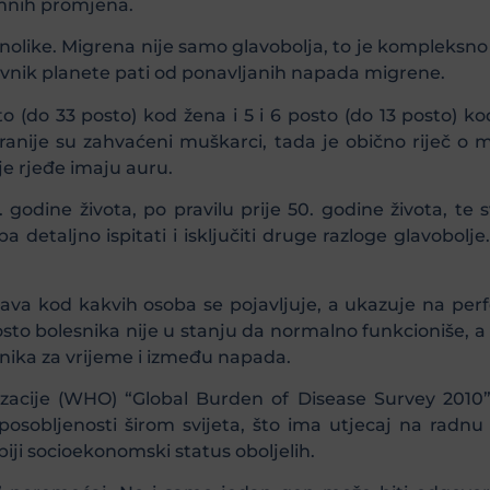
omnih promjena.
znolike. Migrena nije samo glavobolja, to je kompleksn
anovnik planete pati od ponavljanih napada migrene.
o (do 33 posto) kod žena i 5 i 6 posto (do 13 posto) k
ranije su zahvaćeni muškarci, tada je obično riječ o 
e rjeđe imaju auru.
. godine života, po pravilu prije 50. godine života, t
 detaljno ispitati i isključiti druge razloge glavobolj
ava kod kakvih osoba se pojavljuje, a ukazuje na perfek
osto bolesnika nije u stanju da normalno funkcioniše,
snika za vrijeme i između napada.
zacije (WHO) “Global Burden of Disease Survey 2010” 
osobljenosti širom svijeta, što ima utjecaj na radnu
biji socioekonomski status oboljelih.