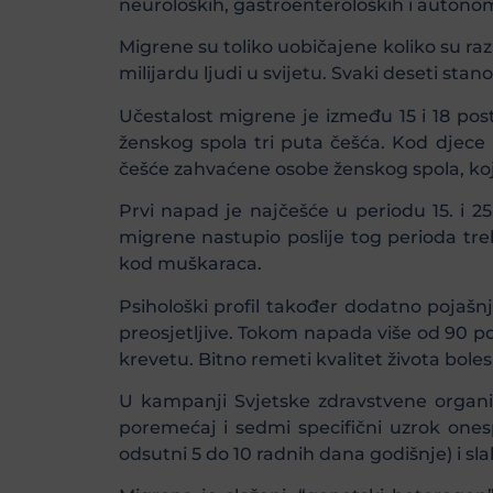
neuroloških, gastroenteroloških i auton
Migrene su toliko uobičajene koliko su ra
milijardu ljudi u svijetu. Svaki deseti st
Učestalost migrene je između 15 i 18 post
ženskog spola tri puta češća. Kod djece 
češće zahvaćene osobe ženskog spola, koj
Prvi napad je najčešće u periodu 15. i 25
migrene nastupio poslije tog perioda treba
kod muškaraca.
Psihološki profil također dodatno pojašnj
preosjetljive. Tokom napada više od 90 p
krevetu. Bitno remeti kvalitet života bole
U kampanji Svjetske zdravstvene organi
poremećaj i sedmi specifični uzrok onesp
odsutni 5 do 10 radnih dana godišnje) i sla