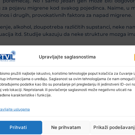
” poremećaj. No i samo jedan gen može biti odgovoran 
rag za pojavu migrene kod svakog pojedinca. Naime, u 
inos i drugih, provokativnih faktora za napad migrene.
nje, alkohol, zloupotreba različitih supstanci, neke nami
ija itd. Studije ukazuju da neke strukture mozga im
Upravljajte saglasnostima
bismo pružili najbolje iskustvo, koristimo tehnologije poput kolačića za čuvanje i/
stup informacijama o uređaju. Saglasnost sa ovim tehnologijama će nam omogući
obrađujemo podatke kao što su ponašanje pri pregledanju ili jedinstveni ID-ovi n
j veb lokaciji. Nepristanak ili povlačenje saglasnosti može negativno uticati na
migrenom?
eđene karakteristike i funkcije.
pogađa multiple dijelove mozga: moždano stablo, c
avljajte uslugama
 u migreni. Brojna su otvorena pitanja, npr. zašto se 
ašto se šabloni migrene mijenjaju tokom života?
Prihvati
Ne prihvatam
Prikaži podešavan
e adekvatnih informacija pacijentu i njegovoj pratnj