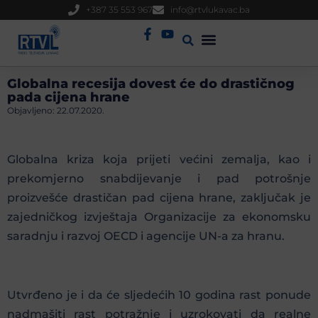
+387 35 553 967
info@rtvlukavac.ba
Radio Uživo
Sjednica Gradskog Vijeća
Globalna recesija dovest će do drastičnog
pada cijena hrane
Objavljeno:
22.07.2020.
Globalna kriza koja prijeti većini zemalja, kao i
prekomjerno snabdijevanje i pad potrošnje
proizvešće drastičan pad cijena hrane, zaključak je
zajedničkog izvještaja Organizacije za ekonomsku
saradnju i razvoj OECD i agencije UN-a za hranu.
Utvrđeno je i da će sljedećih 10 godina rast ponude
nadmašiti rast potražnje i uzrokovati da realne