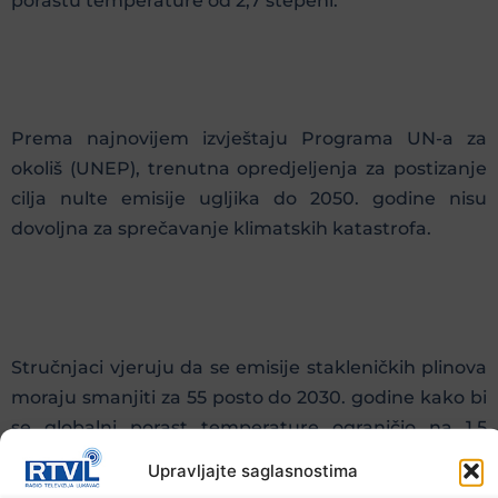
porastu temperature od 2,7 stepeni.
Prema najnovijem izvještaju Programa UN-a za
okoliš (UNEP), trenutna opredjeljenja za postizanje
cilja nulte emisije ugljika do 2050. godine nisu
dovoljna za sprečavanje klimatskih katastrofa.
Stručnjaci vjeruju da se emisije stakleničkih plinova
moraju smanjiti za 55 posto do 2030. godine kako bi
se globalni porast temperature ograničio na 1,5
stepeni Celzijusa.
Upravljajte saglasnostima