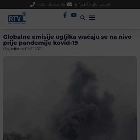
+387 35 553 967
info@rtvlukavac.ba
Radio Uživo
Sjednica Gradskog Vijeća
Globalne emisije ugljika vraćaju se na nivo
prije pandemije kovid-19
Objavljeno:
04.11.2021.