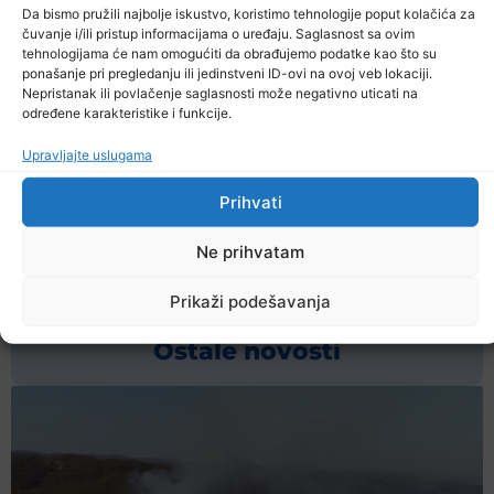
Da bismo pružili najbolje iskustvo, koristimo tehnologije poput kolačića za
čuvanje i/ili pristup informacijama o uređaju. Saglasnost sa ovim
tehnologijama će nam omogućiti da obrađujemo podatke kao što su
ponašanje pri pregledanju ili jedinstveni ID-ovi na ovoj veb lokaciji.
Nepristanak ili povlačenje saglasnosti može negativno uticati na
Postizanje nulte emisije CO2 do 2050. godine
određene karakteristike i funkcije.
podrazumijeva smanjenje globalnih emisija CO2 za
prosječno 1,4 milijardi tona svake godine.
Upravljajte uslugama
Prihvati
Prethodna vijest
Sljedeća vijest
Ne prihvatam
Podijelite na mrežama
Prikaži podešavanja
Ostale novosti