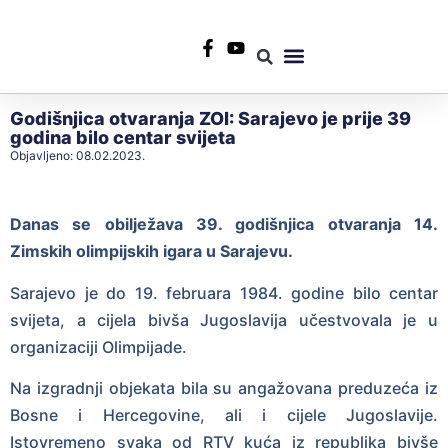
+387 35 553 967
info@rtvlukavac.ba
Radio Uživo
Sjednica Gradskog Vijeća
Godišnjica otvaranja ZOI: Sarajevo je prije 39
godina bilo centar svijeta
Objavljeno:
08.02.2023.
Danas se obilježava 39. godišnjica otvaranja 14.
Zimskih olimpijskih igara u Sarajevu.
Sarajevo je do 19. februara 1984. godine bilo centar
svijeta, a cijela bivša Jugoslavija učestvovala je u
organizaciji Olimpijade.
Na izgradnji objekata bila su angažovana preduzeća iz
Bosne i Hercegovine, ali i cijele Jugoslavije.
Istovremeno svaka od RTV kuća iz republika bivše