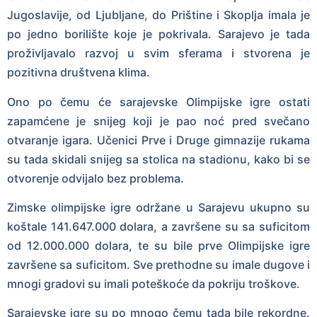
Jugoslavije, od Ljubljane, do Prištine i Skoplja imala je
po jedno borilište koje je pokrivala. Sarajevo je tada
proživljavalo razvoj u svim sferama i stvorena je
pozitivna društvena klima.
Ono po čemu će sarajevske Olimpijske igre ostati
zapamćene je snijeg koji je pao noć pred svečano
otvaranje igara. Učenici Prve i Druge gimnazije rukama
su tada skidali snijeg sa stolica na stadionu, kako bi se
otvorenje odvijalo bez problema.
Zimske olimpijske igre održane u Sarajevu ukupno su
koštale 141.647.000 dolara, a završene su sa suficitom
od 12.000.000 dolara, te su bile prve Olimpijske igre
završene sa suficitom. Sve prethodne su imale dugove i
mnogi gradovi su imali poteškoće da pokriju troškove.
Sarajevske igre su po mnogo čemu tada bile rekordne.