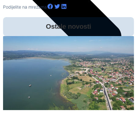
Podijelite na mrežama
Ostale novosti
Prethodna vijest
Sljedeća vijest