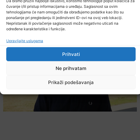
Da bismo pružili najbolje iskustvo, koristimo tehnologije poput kolačića za
Podijelite na mrežama
čuvanje i/ili pristup informacijama o uređaju. Saglasnost sa ovim
tehnologijama će nam omogućiti da obrađujemo podatke kao što su
ponašanje pri pregledanju ili jedinstveni ID-ovi na ovoj veb lokaciji.
Nepristanak ili povlačenje saglasnosti može negativno uticati na
Ostale novosti
određene karakteristike i funkcije.
Upravljajte uslugama
Prihvati
Ne prihvatam
Prikaži podešavanja