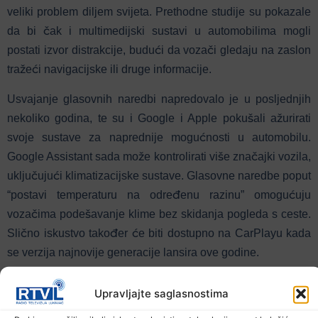
veliki problem diljem svijeta. Prethodne studije su pokazale
da bi čak i multimedijski sustavi u automobilima mogli
postati izvor distrakcije, budući da vozači gledaju na zaslon
tražeći navigacijske ili druge informacije.
Usvajanje glasovnih naredbi napredovalo je u posljednjih
nekoliko godina, te su i Google i Apple pokušali ažurirati
svoje sustave za naprednije mogućnosti u automobilu.
Google Assistant sada može kontrolirati više značajki vozila,
uključujući klimatizacijske sustave. Glasovne naredbe poput
“postavi temperaturu na određenu razinu” omogućuju
vozačima podešavanje klime bez skidanja pogleda s ceste.
Slično iskustvo također će biti dostupno na CarPlayu kada
se verzija najnovije generacije lansira ove godine.
Upravljajte saglasnostima
Prethodna vijest
Sljedeća vijest