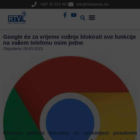
+387 35 553 967
info@rtvlukavac.ba
Radio Uživo
Sjednica Gradskog Vijeća
Google će za vrijeme vožnje blokirati sve funkcije
na vašem telefonu osim jedne
Objavljeno:
09.03.2023.
Pametni telefoni trenutno su opremljeni posebnim