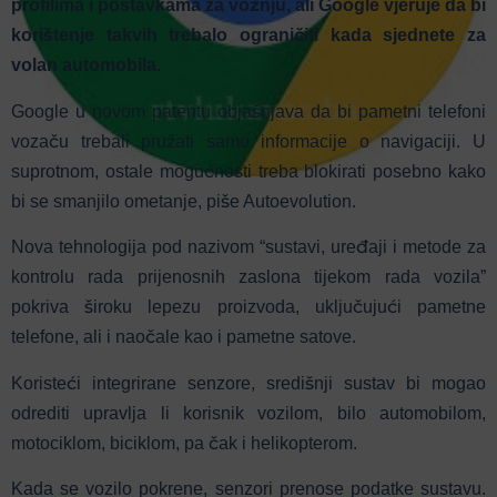
profilima i postavkama za vožnju, ali Google vjeruje da bi
korištenje takvih trebalo ograničiti kada sjednete za
volan automobila.
Google u novom patentu objašnjava da bi pametni telefoni
vozaču trebali pružati samo informacije o navigaciji. U
suprotnom, ostale mogućnosti treba blokirati posebno kako
bi se smanjilo ometanje, piše Autoevolution.
Nova tehnologija pod nazivom “sustavi, uređaji i metode za
kontrolu rada prijenosnih zaslona tijekom rada vozila”
pokriva široku lepezu proizvoda, uključujući pametne
telefone, ali i naočale kao i pametne satove.
Koristeći integrirane senzore, središnji sustav bi mogao
odrediti upravlja li korisnik vozilom, bilo automobilom,
motociklom, biciklom, pa čak i helikopterom.
Kada se vozilo pokrene, senzori prenose podatke sustavu.