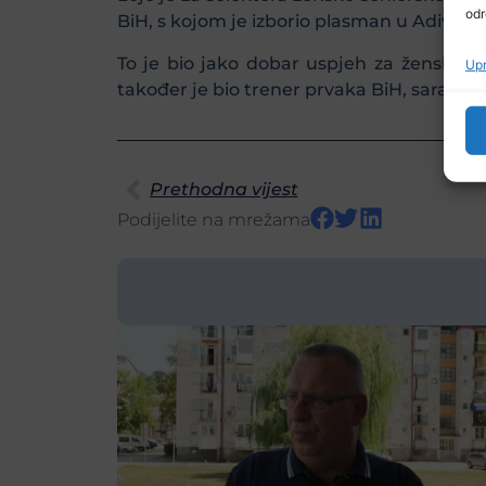
odr
BiH, s kojom je izborio plasman u Adiviziju
To je bio jako dobar uspjeh za žensku o
Upr
također je bio trener prvaka BiH, sarajevsk
Prethodna vijest
Podijelite na mrežama