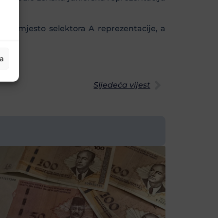
 za mjesto selektora A reprezentacije, a
ja
Sljedeća vijest