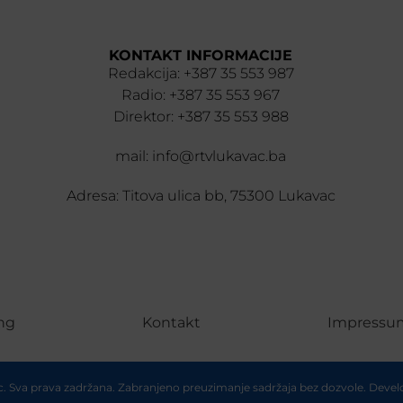
KONTAKT INFORMACIJE
Redakcija: +387 35 553 987
Radio: +387 35 553 967
Direktor: +387 35 553 988
mail: info@rtvlukavac.ba
Adresa: Titova ulica bb, 75300 Lukavac
ng
Kontakt
Impressu
ac. Sva prava zadržana. Zabranjeno preuzimanje sadržaja bez dozvole. Deve