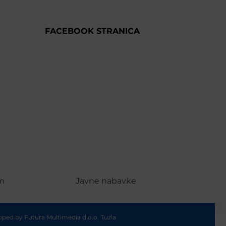
FACEBOOK STRANICA
m
Javne nabavke
loped by
Futura Multimedia d.o.o. Tuzla