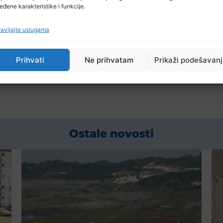
eđene karakteristike i funkcije.
.
mladinsku košarku u našoj zemlji i najbolja preporuka
avljajte uslugama
og Play-offa, s kojim je osvojio i prvenstvo i Kup BiH.
Prihvati
Ne prihvatam
Prikaži podešavan
Ostale novosti