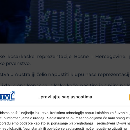
ske košarkaške reprezentacije Bosne i Hercegovine
ko prvenstvo.
va u Australiji želio napustiti klupu naše reprezentacije,
i i da je ona konačna, a kako kaže, naš tim je s njim na
aš realni domet. Ja odlazim nakon ove utakmice, tre
Upravljajte saglasnostima
 odluka, šest godina sam tu, napravili smo što smo mog
 a ja od srca želim da onaj ko nastavi s ovim poslom 
bismo pružili najbolje iskustvo, koristimo tehnologije poput kolačića za čuvanje i/
stup informacijama o uređaju. Saglasnost sa ovim tehnologijama će nam omogući
obrađujemo podatke kao što su ponašanje pri pregledanju ili jedinstveni ID-ovi n
rezentacije BiH izabran 28. septembra 2017, a prije tog
j veb lokaciji. Nepristanak ili povlačenje saglasnosti može negativno uticati na