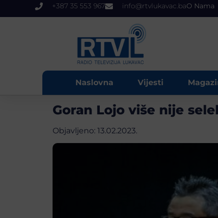
+387 35 553 967
info@rtvlukavac.ba
O Nama
Naslovna
Vijesti
Magazi
Goran Lojo više nije sel
Objavljeno:
13.02.2023.