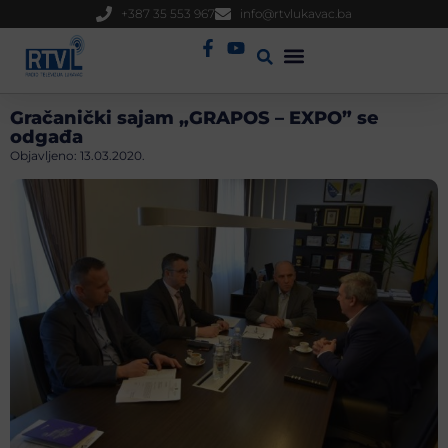
+387 35 553 967
info@rtvlukavac.ba
Radio Uživo
Sjednica Gradskog Vijeća
Gračanički sajam „GRAPOS – EXPO” se
odgađa
Objavljeno:
13.03.2020.