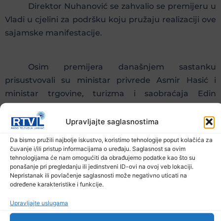
Direktor Nuhanović se zahvalio se premijeru u
Vladi u cjelini za podršku koju pružaju realizaciji ove
sajamske manifestacije.
Osim premijera današnjem sastanku
prisustvovali su ministar privrede Asmir Hasić i
ministar trgovine, turizma i saobraćaja Edin
Buševac.
Upravljajte saglasnostima
Prethodna vijest
Sljedeća vijest
Da bismo pružili najbolje iskustvo, koristimo tehnologije poput kolačića za
čuvanje i/ili pristup informacijama o uređaju. Saglasnost sa ovim
Podijelite na mrežama
tehnologijama će nam omogućiti da obrađujemo podatke kao što su
ponašanje pri pregledanju ili jedinstveni ID-ovi na ovoj veb lokaciji.
Nepristanak ili povlačenje saglasnosti može negativno uticati na
Ostale novosti
određene karakteristike i funkcije.
Upravljajte uslugama