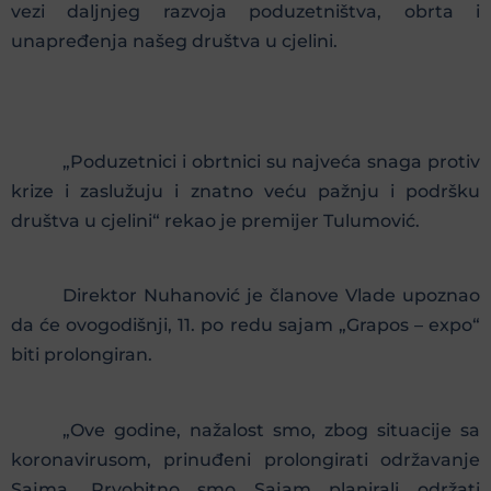
vezi daljnjeg razvoja poduzetništva, obrta i
unapređenja našeg društva u cjelini.
„Poduzetnici i obrtnici su najveća snaga protiv
krize i zaslužuju i znatno veću pažnju i podršku
društva u cjelini“ rekao je premijer Tulumović.
Direktor Nuhanović je članove Vlade upoznao
da će ovogodišnji, 11. po redu sajam „Grapos – expo“
biti prolongiran.
„Ove godine, nažalost smo, zbog situacije sa
koronavirusom, prinuđeni prolongirati održavanje
Sajma. Prvobitno smo Sajam planirali održati