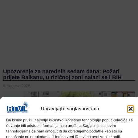
Upozorenje za narednih sedam dana: Požari
prijete Balkanu, u rizičnoj zoni nalazi se i BiH
6. Augusta 2026.
Upravljajte saglasnostima
Da bismo pružili najbolje iskustvo, koristimo tehnologije poput kolačića za
čuvanje i/ili pristup informacijama o uređaju. Saglasnost sa ovim
tehnologijama će nam omogućiti da obrađujemo podatke kao što su
ponašanje pri pregledanju ili jedinstveni ID-ovi na ovoj veb lokaciji.