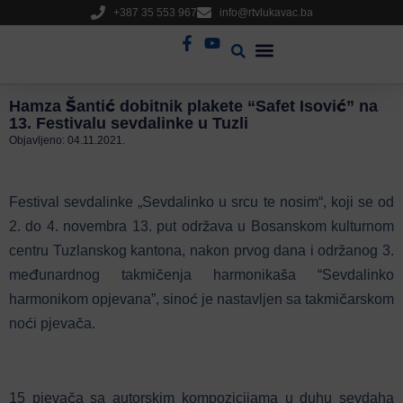
+387 35 553 967
info@rtvlukavac.ba
Radio Uživo
Sjednica Gradskog Vijeća
Hamza Šantić dobitnik plakete “Safet Isović” na
13. Festivalu sevdalinke u Tuzli
Objavljeno:
04.11.2021.
Festival sevdalinke „Sevdalinko u srcu te nosim“, koji se od
2. do 4. novembra 13. put održava u Bosanskom kulturnom
centru Tuzlanskog kantona, nakon prvog dana i održanog 3.
međunardnog takmičenja harmonikaša “Sevdalinko
harmonikom opjevana”, sinoć je nastavljen sa takmičarskom
noći pjevača.
15 pjevača sa autorskim kompozicijama u duhu sevdaha