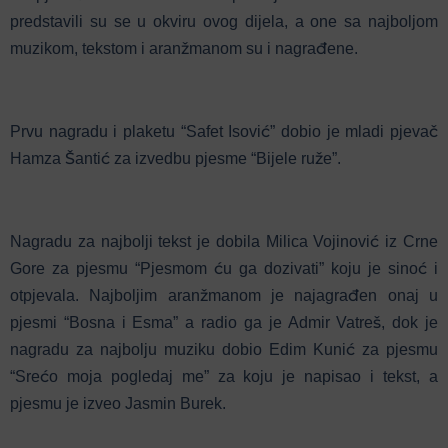
predstavili su se u okviru ovog dijela, a one sa najboljom
muzikom, tekstom i aranžmanom su i nagrađene.
Prvu nagradu i plaketu “Safet Isović” dobio je mladi pjevač
Hamza Šantić za izvedbu pjesme “Bijele ruže”.
Nagradu za najbolji tekst je dobila Milica Vojinović iz Crne
Gore za pjesmu “Pjesmom ću ga dozivati” koju je sinoć i
otpjevala. Najboljim aranžmanom je najagrađen onaj u
pjesmi “Bosna i Esma” a radio ga je Admir Vatreš, dok je
nagradu za najbolju muziku dobio Edim Kunić za pjesmu
“Srećo moja pogledaj me” za koju je napisao i tekst, a
pjesmu je izveo Jasmin Burek.