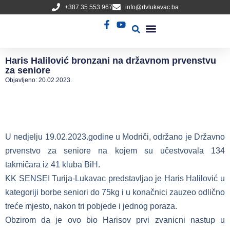
+387 35 553 967
info@rtvlukavac.ba
Radio Uživo
Sjednica Gradskog Vijeća
Haris Halilović bronzani na državnom prvenstvu
za seniore
Objavljeno:
20.02.2023.
U nedjelju 19.02.2023.godine u Modriči, održano je Državno
prvenstvo za seniore na kojem su učestvovala 134
takmičara iz 41 kluba BiH.
KK SENSEI Turija-Lukavac predstavljao je Haris Halilović u
kategoriji borbe seniori do 75kg i u konačnici zauzeo odlično
treće mjesto, nakon tri pobjede i jednog poraza.
Obzirom da je ovo bio Harisov prvi zvanicni nastup u