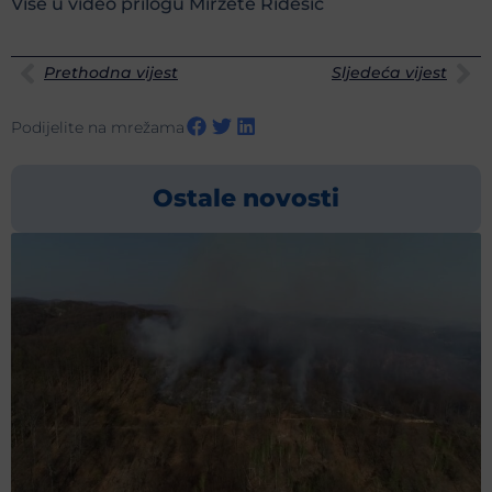
Više u video prilogu Mirzete Riđešić
Prethodna vijest
Sljedeća vijest
Podijelite na mrežama
Ostale novosti