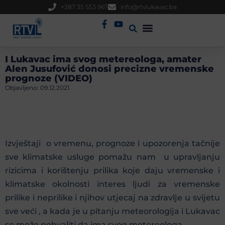
+387 35 553 967
info@rtvlukavac.ba
Radio Uživo
Sjednica Gradskog Vijeća
I Lukavac ima svog metereologa, amater
Alen Jusufović donosi precizne vremenske
prognoze (VIDEO)
Objavljeno:
09.12.2021.
Izvještaji o vremenu, prognoze i upozorenja tačnije
sve klimatske usluge pomažu nam u upravljanju
rizicima i korištenju prilika koje daju vremenske i
klimatske okolnosti interes ljudi za vremenske
prilike i neprilike i njihov utjecaj na zdravlje u svijetu
sve veći , a kada je u pitanju meteorologija i Lukavac
se može pohvaliti da ima svog metereologa .