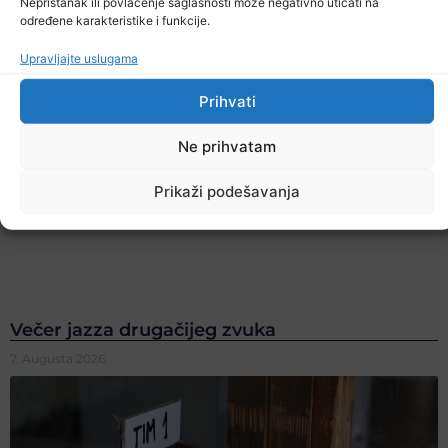
Nepristanak ili povlačenje saglasnosti može negativno uticati na
određene karakteristike i funkcije.
Upravljajte uslugama
Prihvati
Ne prihvatam
Prikaži podešavanja
Večer jazza drugačijeg zvuka
7. Augusta 2026.