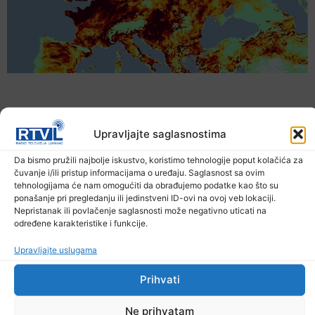
Upravljajte saglasnostima
Da bismo pružili najbolje iskustvo, koristimo tehnologije poput kolačića za
čuvanje i/ili pristup informacijama o uređaju. Saglasnost sa ovim
tehnologijama će nam omogućiti da obrađujemo podatke kao što su
ponašanje pri pregledanju ili jedinstveni ID-ovi na ovoj veb lokaciji.
Nepristanak ili povlačenje saglasnosti može negativno uticati na
određene karakteristike i funkcije.
Upozorenje za narednih sedam dana: Požari
Upravljajte uslugama
prijete Balkanu, u rizičnoj zoni nalazi se i BiH
6. Augusta 2026.
Prihvati
Ne prihvatam