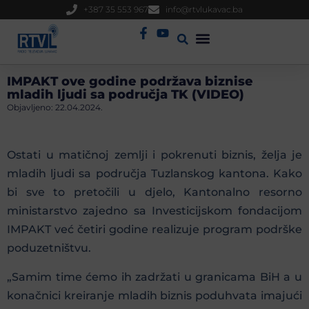
+387 35 553 967
info@rtvlukavac.ba
Radio Uživo
Sjednica Gradskog Vijeća
IMPAKT ove godine podržava biznise
mladih ljudi sa područja TK (VIDEO)
Objavljeno:
22.04.2024.
Ostati u matičnoj zemlji i pokrenuti biznis, želja je
mladih ljudi sa područja Tuzlanskog kantona. Kako
bi sve to pretočili u djelo, Kantonalno resorno
ministarstvo zajedno sa Investicijskom fondacijom
IMPAKT već četiri godine realizuje program podrške
poduzetništvu.
„Samim time ćemo ih zadržati u granicama BiH a u
konačnici kreiranje mladih biznis poduhvata imajući