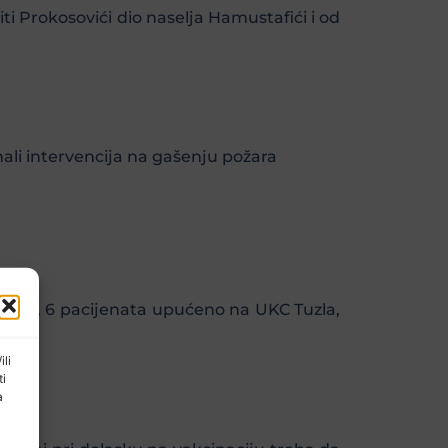
ti Prokosovići dio naselja Hamustafići i od
ali intervencija na gašenju požara
regled, 6 pacijenata upućeno na UKC Tuzla,
ili
ti
a