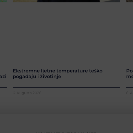
Ekstremne ljetne temperature teško
Po
azi
pogađaju i životinje
me
6. Augusta 2026.
6. 