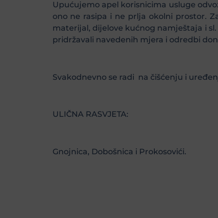
Upućujemo apel korisnicima usluge odvoz
ono ne rasipa i ne prlja okolni prostor. 
materijal, dijelove kućnog namještaja i s
pridržavali navedenih mjera i odredbi d
Svakodnevno se radi na čišćenju i uređenj
ULIČNA RASVJETA:
Gnojnica, Dobošnica i Prokosovići.