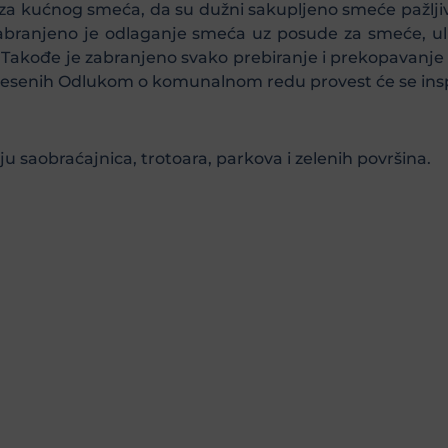
a kućnog smeća, da su dužni sakupljeno smeće pažljiv
Zabranjeno je odlaganje smeća uz posude za smeće, uli
l. Takođe je zabranjeno svako prebiranje i prekopavanj
onesenih Odlukom o komunalnom redu provest će se insp
u saobraćajnica, trotoara, parkova i zelenih površina.