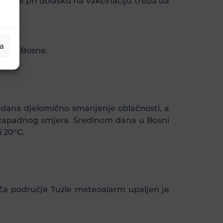
ađani pri dolasku na vakcinaciju treba da
ja
stoku Bosne.
 dana djelomično smanjenje oblačnosti, a
gozapadnog smjera. Sredinom dana u Bosni
 20°C.
. Za područje Tuzle meteoalarm upaljen je