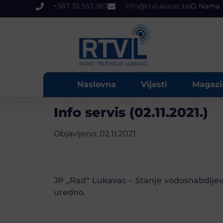
+387 35 553 967
info@rtvlukavac.ba
O Nama
Naslovna
Vijesti
Magazi
Info servis (02.11.2021.)
Objavljeno:
02.11.2021.
JP „Rad“ Lukavac – Stanje vodosnabdije
uredno.