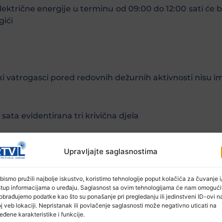
ektrične energije u terminu od 09:00 do 12:00 sati će bi
gići
i vatrogasci pored redovnih dežurnih aktivnosti nisu im
sata evidentirana tri krivična djela
Upravljajte saglasnostima
itne službe u protekla 24 sata ljekari su obavili 41 p
ete
bismo pružili najbolje iskustvo, koristimo tehnologije poput kolačića za čuvanje i/
stup informacijama o uređaju. Saglasnost sa ovim tehnologijama će nam omogući
obrađujemo podatke kao što su ponašanje pri pregledanju ili jedinstveni ID-ovi n
j veb lokaciji. Nepristanak ili povlačenje saglasnosti može negativno uticati na
eđene karakteristike i funkcije.