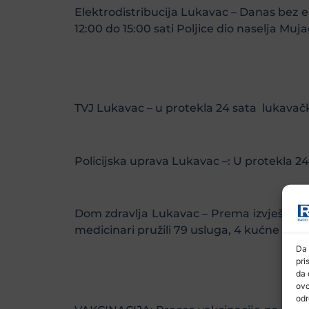
Elektrodistribucija Lukavac – Danas bez el
12:00 do 15:00 sati Poljice dio naselja Muja
TVJ Lukavac – u protekla 24 sata lukavačk
Policijska uprava Lukavac –: U protekla 24 
Dom zdravlja Lukavac – Prema izvještaju H
medicinari pružili 79 usluga, 4 kućne posj
Da 
pri
da 
ovo
odr