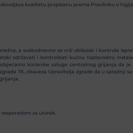
voljava kvalitetu propisanu prema Pravilniku o higijen
 uredna, a svakodnevno se vrši obilazak i kontrola ispra
tski održavati i kontrolisati kućnu toplovodnu instala
. Podsjećamo korisnike usluge centralnog grijanja da j
 zgrada TK, obaveza Upravitelja zgrade da u saradnji s
grijanja.
m rasporedom za utorak.