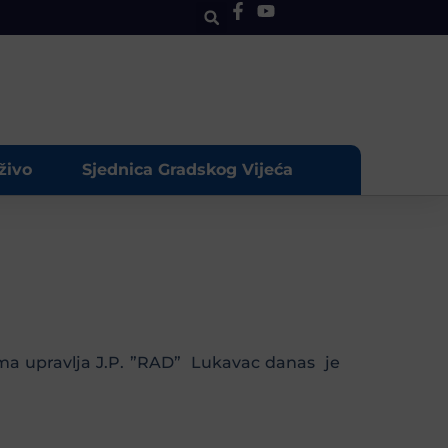
živo
Sjednica Gradskog Vijeća
ma upravlja J.P. ”RAD” Lukavac danas je