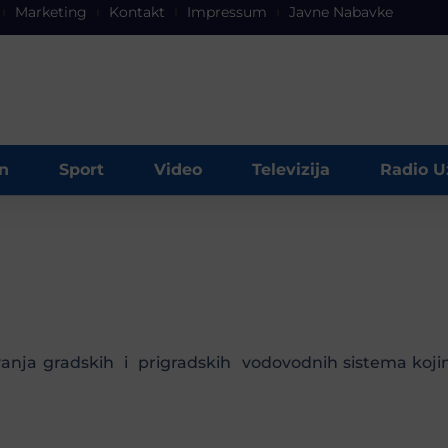
Marketing
Kontakt
Impressum
Javne Nabavke
n
Sport
Video
Televizija
Radio U
vanja gradskih i prigradskih vodovodnih sistema koji