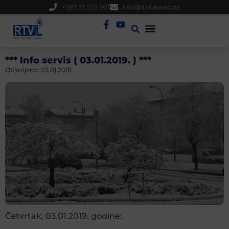
+387 35 553 967
info@rtvlukavac.ba
Radio Uživo
Sjednica Gradskog Vijeća
*** Info servis ( 03.01.2019. ) ***
Objavljeno:
03.01.2019.
Četvrtak, 03.01.2019. godine: