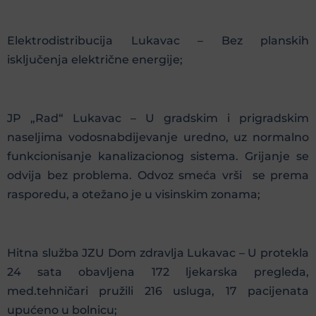
Elektrodistribucija Lukavac – Bez planskih
isključenja električne energije;
JP „Rad“ Lukavac – U gradskim i prigradskim
naseljima vodosnabdijevanje uredno, uz normalno
funkcionisanje kanalizacionog sistema. Grijanje se
odvija bez problema. Odvoz smeća vrši se prema
rasporedu, a otežano je u visinskim zonama;
Hitna služba JZU Dom zdravlja Lukavac – U protekla
24 sata obavljena 172 ljekarska pregleda,
med.tehničari pružili 216 usluga, 17 pacijenata
upućeno u bolnicu;