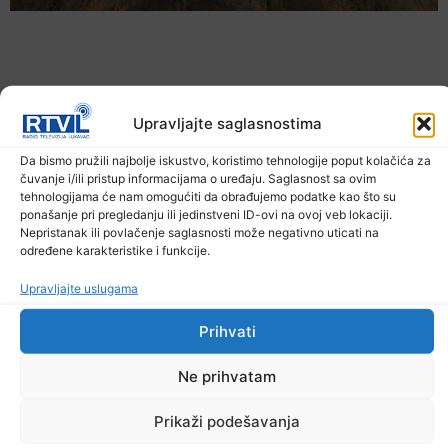
Upravljajte saglasnostima
Da bismo pružili najbolje iskustvo, koristimo tehnologije poput kolačića za
čuvanje i/ili pristup informacijama o uređaju. Saglasnost sa ovim
tehnologijama će nam omogućiti da obrađujemo podatke kao što su
ponašanje pri pregledanju ili jedinstveni ID-ovi na ovoj veb lokaciji.
Nepristanak ili povlačenje saglasnosti može negativno uticati na
određene karakteristike i funkcije.
U TK povećan broj požara
7. Augusta 2026.
Upravljajte uslugama
Prihvati
Ne prihvatam
Prikaži podešavanja