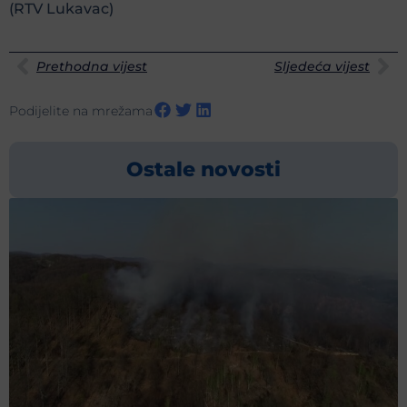
(RTV Lukavac)
Prethodna vijest
Sljedeća vijest
Podijelite na mrežama
Ostale novosti