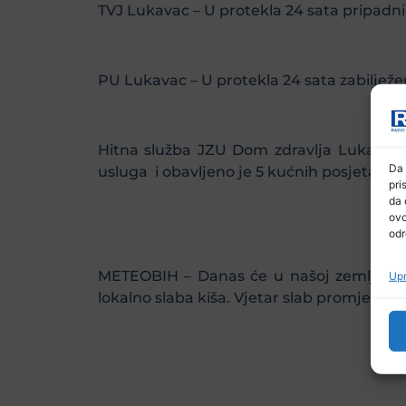
TVJ Lukavac – U protekla 24 sata pripadnic
PU Lukavac – U protekla 24 sata zabilježen
Hitna služba JZU Dom zdravlja Lukavac – 
Da 
usluga i obavljeno je 5 kućnih posjeta;
pri
da 
ovo
odr
METEOBIH – Danas će u našoj zemlji pre
Upr
lokalno slaba kiša. Vjetar slab promjenlji