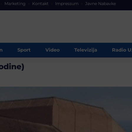
Marketing
Kontakt
Impressum
Javne Nabavke
n
Sport
Video
Televizija
Radio U
godine)