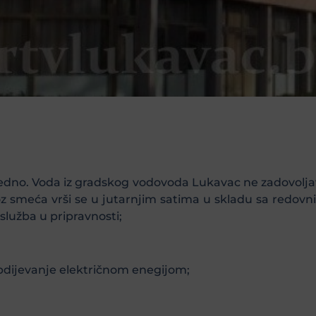
dno. Voda iz gradskog vodovoda Lukavac ne zadovoljav
oz smeća vrši se u jutarnjim satima u skladu sa redovn
lužba u pripravnosti;
bdijevanje električnom enegijom;