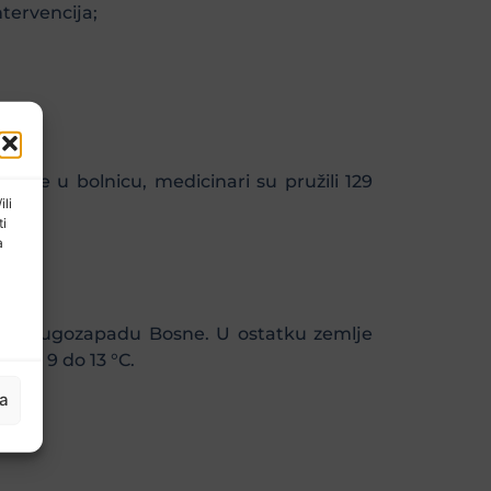
ntervencija;
o je u bolnicu, medicinari su pružili 129
ili
ti
a
i na jugozapadu Bosne. U ostatku zemlje
e od 9 do 13 °C.
ja