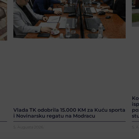
Ko
is
po
Vlada TK odobrila 15.000 KM za Kuću sporta
st
i Novinarsku regatu na Modracu
5. Augusta 2026.
5. 