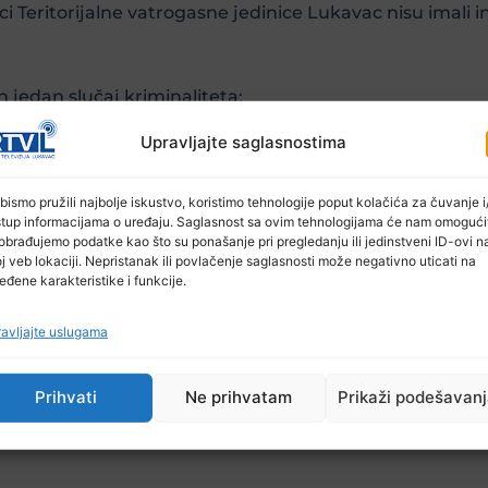
i Teritorijalne vatrogasne jedinice Lukavac nisu imali i
 jedan slučaj kriminaliteta;
Upravljajte saglasnostima
Ljekari su obavili 62 pregleda,šest pacijenata upućen
bismo pružili najbolje iskustvo, koristimo tehnologije poput kolačića za čuvanje i/
stup informacijama o uređaju. Saglasnost sa ovim tehnologijama će nam omogući
obrađujemo podatke kao što su ponašanje pri pregledanju ili jedinstveni ID-ovi n
j veb lokaciji. Nepristanak ili povlačenje saglasnosti može negativno uticati na
eđene karakteristike i funkcije.
ovladavato oblačno vrijeme sa kišom u Hercegovni 
avljajte uslugama
vog smjera. Dnevna temperatura od 2 do 8, na jugu zemlj
Prihvati
Ne prihvatam
Prikaži podešavan