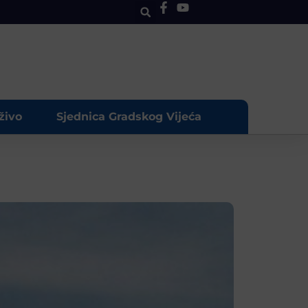
živo
Sjednica Gradskog Vijeća