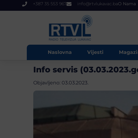
+387 35 553 967
info@rtvlukavac.ba
O Nama
Naslovna
Vijesti
Magazi
Info servis (03.03.2023.
Objavljeno:
03.03.2023.