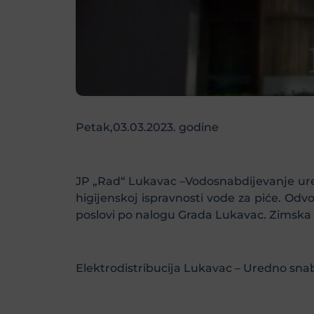
Petak,03.03.2023. godine
JP „Rad“ Lukavac –Vodosnabdijevanje ure
higijenskoj ispravnosti vode za piće. Odv
poslovi po nalogu Grada Lukavac. Zimska s
Elektrodistribucija Lukavac – Uredno sna