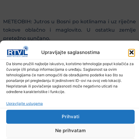
METEOBIH: Jutros u Bosni po kotlinama i uz riječne
tokove oblačno i maglovito. U ostatku zemlje
pretežno sunčano.
Upravljajte saglasnostima
Danas će u Bosni po kotlinama i uz riječne tokove,
Da bismo pružili najbolje iskustvo, koristimo tehnologije poput kolačića za
čuvanje i/ili pristup informacijama o uređaju. Saglasnost sa ovim
veći dio dana, preovladavati magla i niska naoblaka.
tehnologijama će nam omogućiti da obrađujemo podatke kao što su
U ostatku zemlje sunčano. Vjetar slab sjeverni i
ponašanje pri pregledanju ili jedinstveni ID-ovi na ovoj veb lokaciji.
Nepristanak ili povlačenje saglasnosti može negativno uticati na
sjeveroistočni. Dnevna temperatura od 10 do 16, na
određene karakteristike i funkcije.
jugu do 20 °C.
Upravljajte uslugama
Prihvati
Ne prihvatam