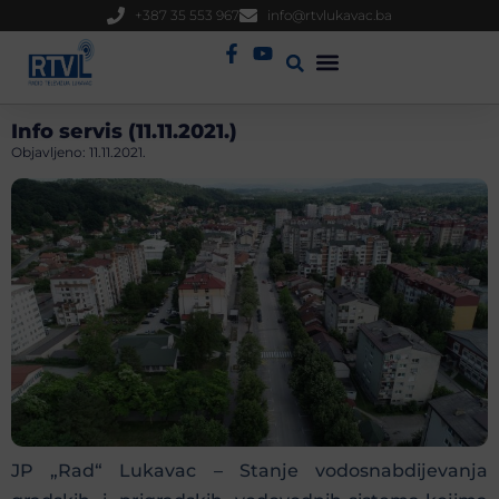
+387 35 553 967
info@rtvlukavac.ba
Radio Uživo
Sjednica Gradskog Vijeća
Info servis (11.11.2021.)
Objavljeno:
11.11.2021.
JP „Rad“ Lukavac – Stanje vodosnabdijevanja