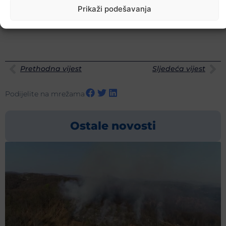
Prikaži podešavanja
Prethodna vijest
Sljedeća vijest
Podijelite na mrežama
Ostale novosti