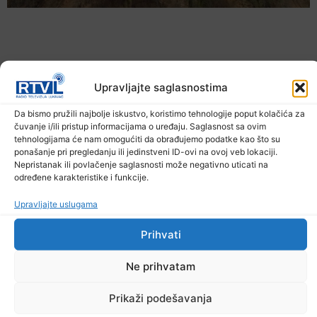
Upravljajte saglasnostima
Da bismo pružili najbolje iskustvo, koristimo tehnologije poput kolačića za
čuvanje i/ili pristup informacijama o uređaju. Saglasnost sa ovim
tehnologijama će nam omogućiti da obrađujemo podatke kao što su
ponašanje pri pregledanju ili jedinstveni ID-ovi na ovoj veb lokaciji.
Nepristanak ili povlačenje saglasnosti može negativno uticati na
određene karakteristike i funkcije.
U TK povećan broj požara
7. Augusta 2026.
Upravljajte uslugama
Prihvati
Ne prihvatam
Prikaži podešavanja