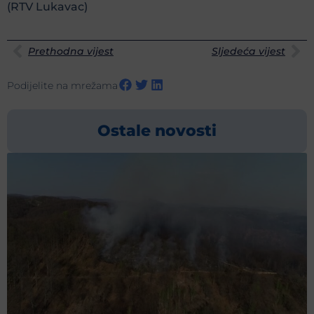
(RTV Lukavac)
Prethodna vijest
Sljedeća vijest
Podijelite na mrežama
Ostale novosti