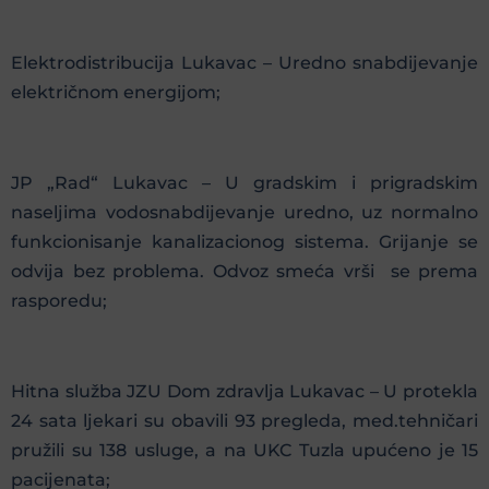
Elektrodistribucija Lukavac – Uredno snabdijevanje
električnom energijom;
JP „Rad“ Lukavac – U gradskim i prigradskim
naseljima vodosnabdijevanje uredno, uz normalno
funkcionisanje kanalizacionog sistema. Grijanje se
odvija bez problema. Odvoz smeća vrši se prema
rasporedu;
Hitna služba JZU Dom zdravlja Lukavac – U protekla
24 sata ljekari su obavili 93 pregleda, med.tehničari
pružili su 138 usluge, a na UKC Tuzla upućeno je 15
pacijenata;