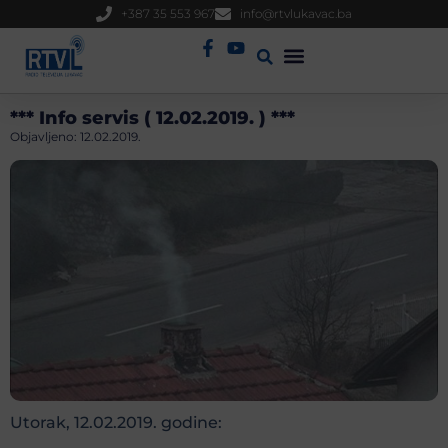
+387 35 553 967
info@rtvlukavac.ba
Radio Uživo
Sjednica Gradskog Vijeća
*** Info servis ( 12.02.2019. ) ***
Objavljeno:
12.02.2019.
Utorak, 12.02.2019. godine: