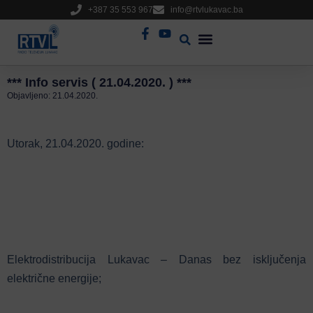
+387 35 553 967
info@rtvlukavac.ba
Radio Uživo
Sjednica Gradskog Vijeća
*** Info servis ( 21.04.2020. ) ***
Objavljeno:
21.04.2020.
Utorak, 21.04.2020. godine:
Elektrodistribucija Lukavac – Danas bez isključenja
električne energije;