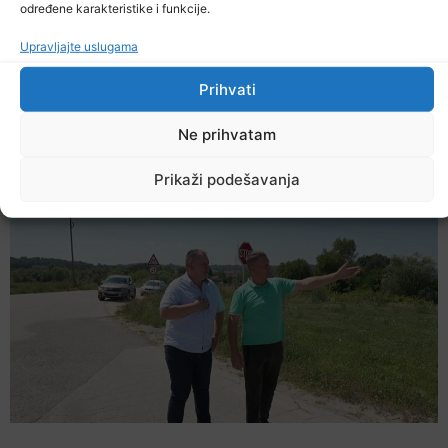
određene karakteristike i funkcije.
Upravljajte uslugama
Prihvati
Dr. Eldin Muratović specijalista porodične
Ne prihvatam
medicine JZU Dom zdravlja Lukavac
7. Augusta 2026.
Prikaži podešavanja