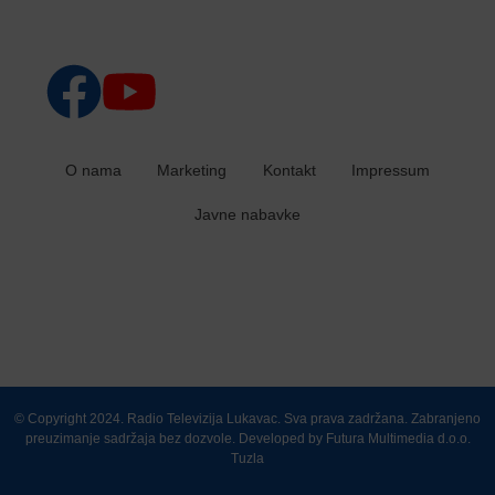
O nama
Marketing
Kontakt
Impressum
Javne nabavke
© Copyright 2024. Radio Televizija Lukavac. Sva prava zadržana. Zabranjeno
preuzimanje sadržaja bez dozvole. Developed by
Futura Multimedia d.o.o.
Tuzla