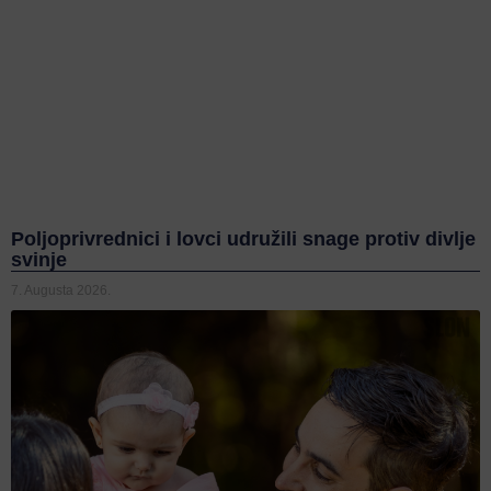
Poljoprivrednici i lovci udružili snage protiv divlje
svinje
7. Augusta 2026.