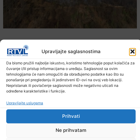
Upravljajte saglasnostima
Da bismo pružili najbolje iskustvo, koristimo tehnologije poput kolačića za
čuvanje i/ili pristup informacijama o uređaju. Saglasnost sa ovim
tehnologijama će nam omogućiti da obrađujemo podatke kao što su
ponašanje pri pregledanju ili jedinstveni ID-ovi na ovoj veb lokaciji.
Nepristanak ili povlačenje saglasnosti može negativno uticati na
određene karakteristike i funkcije.
Upravljajte uslugama
U TK povećan broj požara
7. Augusta 2026.
Prihvati
Ne prihvatam