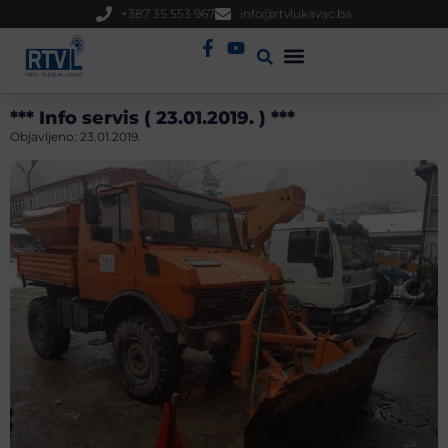
+387 35 553 967
info@rtvlukavac.ba
Radio Uživo
Sjednica Gradskog Vijeća
*** Info servis ( 23.01.2019. ) ***
Objavljeno:
23.01.2019.