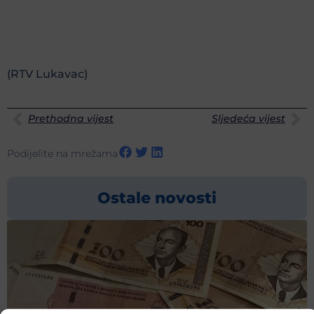
(RTV Lukavac)
Prethodna vijest
Sljedeća vijest
Podijelite na mrežama
Ostale novosti