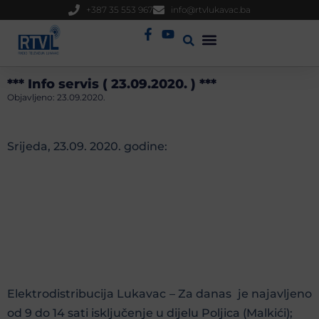
+387 35 553 967
info@rtvlukavac.ba
Radio Uživo
Sjednica Gradskog Vijeća
*** Info servis ( 23.09.2020. ) ***
Objavljeno:
23.09.2020.
Srijeda, 23.09. 2020. godine:
Elektrodistribucija Lukavac – Za danas je najavljeno
od 9 do 14 sati isključenje u dijelu Poljica (Malkići);