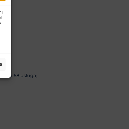
ili
ti
a
aja;
ja
ili su 68 usluga;