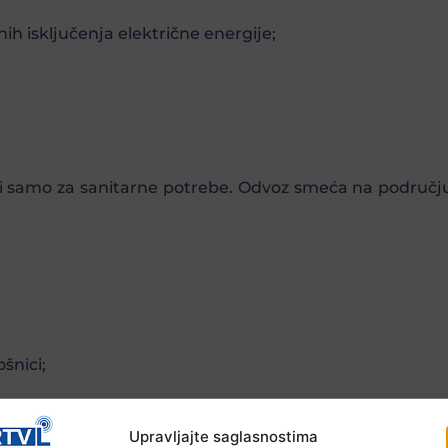
ih isključenja električne energije;
ti samo za sanitarne potrebe. Odvoz smeća na područj
šnici;
Upravljajte saglasnostima