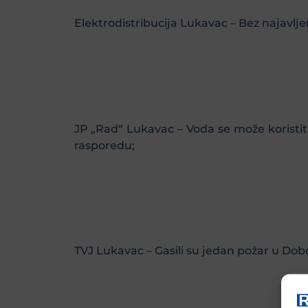
Elektrodistribucija Lukavac – Bez najavljen
JP „Rad“ Lukavac – Voda se može koristi
rasporedu;
TVJ Lukavac – Gasili su jedan požar u Dobo