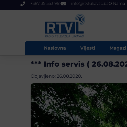
+387 35 553 967
info@rtvlukavac.ba
O Nama
Naslovna
Vijesti
Magazi
*** Info servis ( 26.08.202
Objavljeno:
26.08.2020.