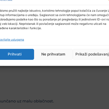
bismo pružili najbolje iskustvo, koristimo tehnologije poput kolačića za čuvanje i/
stup informacijama o uređaju. Saglasnost sa ovim tehnologijama će nam omogući
obrađujemo podatke kao što su ponašanje pri pregledanju ili jedinstveni ID-ovi n
j veb lokaciji. Nepristanak ili povlačenje saglasnosti može negativno uticati na
ata dogodila su se tri krivična djela i šest ostalih događ
eđene karakteristike i funkcije.
avljajte uslugama
Prihvati
Ne prihvatam
Prikaži podešavan
jekari su obavili 53 pregleda, medicinski tehničari pruž
sunčano uz malu oblačnost.