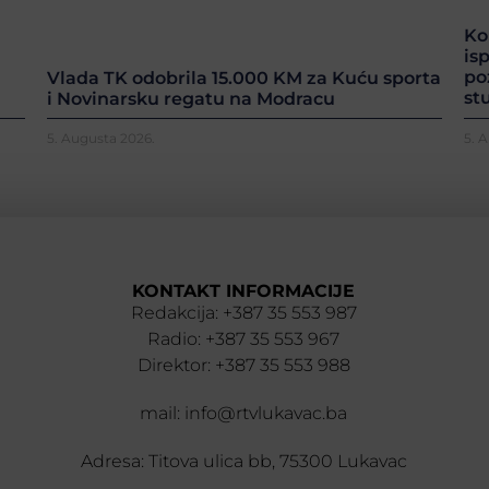
Ko
is
po
Vlada TK odobrila 15.000 KM za Kuću sporta
st
i Novinarsku regatu na Modracu
5. Augusta 2026.
5. 
KONTAKT INFORMACIJE
Redakcija: +387 35 553 987
Radio: +387 35 553 967
Direktor: +387 35 553 988
mail: info@rtvlukavac.ba
Adresa: Titova ulica bb, 75300 Lukavac