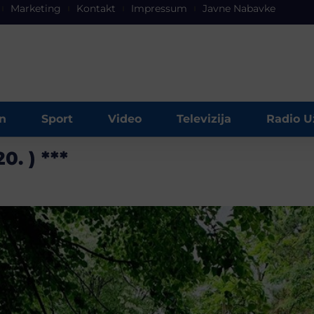
Marketing
Kontakt
Impressum
Javne Nabavke
n
Sport
Video
Televizija
Radio U
0. ) ***