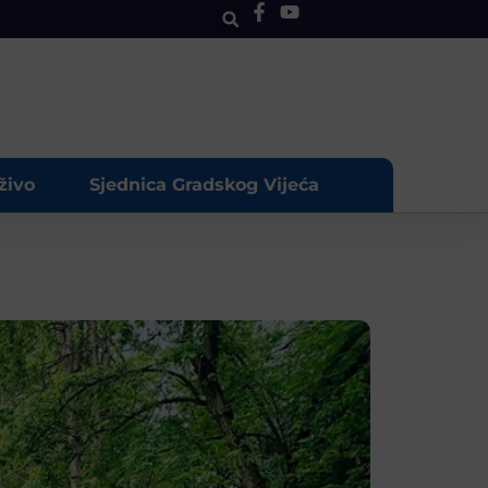
živo
Sjednica Gradskog Vijeća