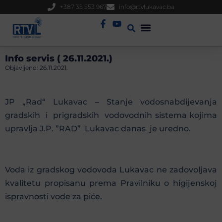
+387 35 553 967
info@rtvlukavac.ba
Radio Uživo
Sjednica Gradskog Vijeća
Info servis ( 26.11.2021.)
Objavljeno:
26.11.2021.
JP „Rad“ Lukavac – Stanje vodosnabdijevanja
gradskih i prigradskih vodovodnih sistema kojima
upravlja J.P. ”RAD” Lukavac danas je uredno.
Voda iz gradskog vodovoda Lukavac ne zadovoljava
kvalitetu propisanu prema Pravilniku o higijenskoj
ispravnosti vode za piće.