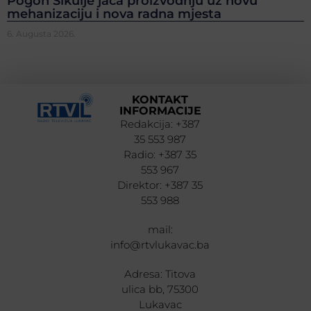
Pogon Šikulje jača proizvodnju uz novu
mehanizaciju i nova radna mjesta
6. Augusta 2026.
KONTAKT
INFORMACIJE
Redakcija: +387
35 553 987
Radio: +387 35
553 967
Direktor: +387 35
553 988
mail:
info@rtvlukavac.ba
Adresa: Titova
ulica bb, 75300
Lukavac