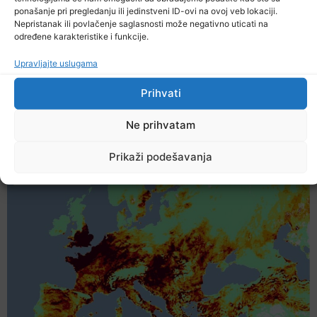
ponašanje pri pregledanju ili jedinstveni ID-ovi na ovoj veb lokaciji.
Nepristanak ili povlačenje saglasnosti može negativno uticati na
određene karakteristike i funkcije.
Prethodna vijest
Sljedeća vijest
Upravljajte uslugama
Podijelite na mrežama
Prihvati
Ostale novosti
Ne prihvatam
Prikaži podešavanja